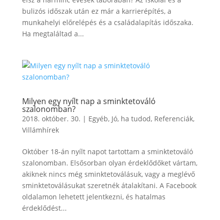
bulizós időszak után ez már a karrierépítés, a
munkahelyi előrelépés és a családalapítás időszaka.
Ha megtaláltad a...
Milyen egy nyílt nap a sminktetováló
szalonomban?
2018. október. 30.
|
Egyéb
,
Jó, ha tudod
,
Referenciák
,
Villámhírek
Október 18-án nyílt napot tartottam a sminktetováló
szalonomban. Elsősorban olyan érdeklődőket vártam,
akiknek nincs még sminktetoválásuk, vagy a meglévő
sminktetoválásukat szeretnék átalakítani. A Facebook
oldalamon lehetett jelentkezni, és hatalmas
érdeklődést...