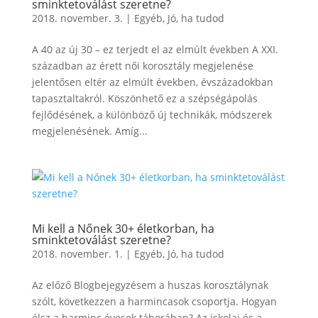
sminktetoválást szeretne?
2018. november. 3.
|
Egyéb
,
Jó, ha tudod
A 40 az új 30 – ez terjedt el az elmúlt években A XXI.
században az érett női korosztály megjelenése
jelentősen eltér az elmúlt években, évszázadokban
tapasztaltakról. Köszönhető ez a szépségápolás
fejlődésének, a különböző új technikák, módszerek
megjelenésének. Amíg...
Mi kell a Nőnek 30+ életkorban, ha
sminktetoválást szeretne?
2018. november. 1.
|
Egyéb
,
Jó, ha tudod
Az előző Blogbejegyzésem a huszas korosztálynak
szólt, következzen a harmincasok csoportja. Hogyan
élsz a harminc évesek táborában? Az iskolai és a