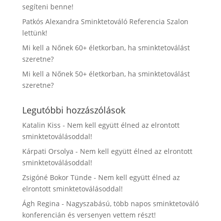
segíteni benne!
Patkós Alexandra Sminktetováló Referencia Szalon
lettünk!
Mi kell a Nőnek 60+ életkorban, ha sminktetoválást
szeretne?
Mi kell a Nőnek 50+ életkorban, ha sminktetoválást
szeretne?
Legutóbbi hozzászólások
Katalin Kiss
-
Nem kell együtt élned az elrontott
sminktetoválásoddal!
Kárpati Orsolya
-
Nem kell együtt élned az elrontott
sminktetoválásoddal!
Zsigóné Bokor Tünde
-
Nem kell együtt élned az
elrontott sminktetoválásoddal!
Ágh Regina
-
Nagyszabású, több napos sminktetováló
konferencián és versenyen vettem részt!