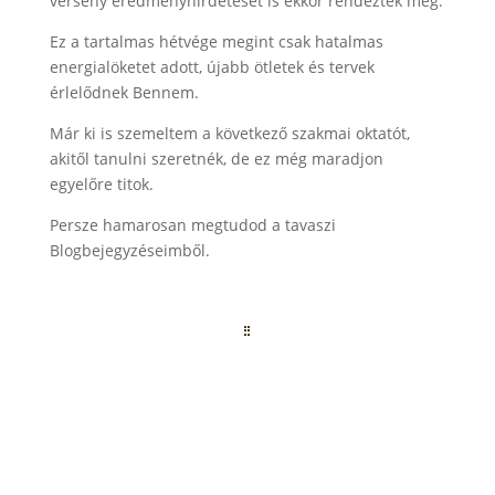
verseny eredményhirdetését is ekkor rendezték meg.
Ez a tartalmas hétvége megint csak hatalmas
energialöketet adott, újabb ötletek és tervek
érlelődnek Bennem.
Már ki is szemeltem a következő szakmai oktatót,
akitől tanulni szeretnék, de ez még maradjon
egyelőre titok.
Persze hamarosan megtudod a tavaszi
Blogbejegyzéseimből.