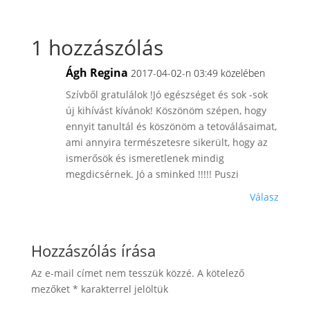
1 hozzászólás
Ágh Regina
2017-04-02-n 03:49 közelében
Szívből gratulálok !Jó egészséget és sok -sok
új kihívást kívánok! Köszönöm szépen, hogy
ennyit tanultál és köszönöm a tetoválásaimat,
ami annyira természetesre sikerült, hogy az
ismerősök és ismeretlenek mindig
megdicsérnek. Jó a sminked !!!!! Puszi
Válasz
Hozzászólás írása
Az e-mail címet nem tesszük közzé.
A kötelező
mezőket
*
karakterrel jelöltük