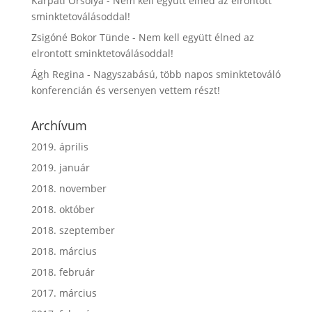
Kárpati Orsolya
-
Nem kell együtt élned az elrontott
sminktetoválásoddal!
Zsigóné Bokor Tünde
-
Nem kell együtt élned az
elrontott sminktetoválásoddal!
Ágh Regina
-
Nagyszabású, több napos sminktetováló
konferencián és versenyen vettem részt!
Archívum
2019. április
2019. január
2018. november
2018. október
2018. szeptember
2018. március
2018. február
2017. március