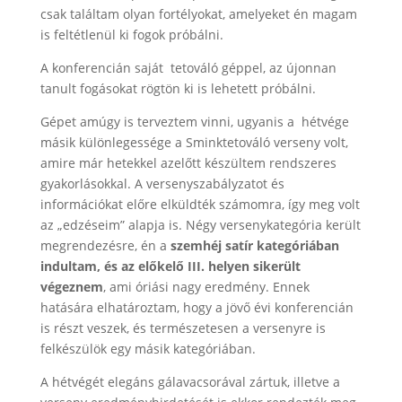
csak találtam olyan fortélyokat, amelyeket én magam
is feltétlenül ki fogok próbálni.
A konferencián saját tetováló géppel, az újonnan
tanult fogásokat rögtön ki is lehetett próbálni.
Gépet amúgy is terveztem vinni, ugyanis a hétvége
másik különlegessége a Sminktetováló verseny volt,
amire már hetekkel azelőtt készültem rendszeres
gyakorlásokkal. A versenyszabályzatot és
információkat előre elküldték számomra, így meg volt
az „edzéseim” alapja is. Négy versenykategória került
megrendezésre, én a
szemhéj satír kategóriában
indultam, és az előkelő III. helyen sikerült
végeznem
, ami óriási nagy eredmény. Ennek
hatására elhatároztam, hogy a jövő évi konferencián
is részt veszek, és természetesen a versenyre is
felkészülök egy másik kategóriában.
A hétvégét elegáns gálavacsorával zártuk, illetve a