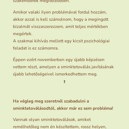
szakemberek megítélésében.
Amikor valaki ilyen problémával fordul hozzám,
akkor azzal is kell számolnom, hogy a megingott
bizalmát visszaszerezzem, amit teljes mértékben
megértek.
A szakmai kihívás mellett egy kicsit pszichológiai
feladat is ez számomra.
Éppen ezért novemberben egy újabb képzésen
vettem részt, amelyen a sminktetoválás javításának
újabb lehetőségeivel ismerkedhettem meg.
Ha végleg meg szeretnél szabadulni a
sminktetoválásodtól, akkor már ez sem probléma!
Vannak olyan sminktetoválások, amiket
remélhetőleg nem én készítettem, rossz helyen,