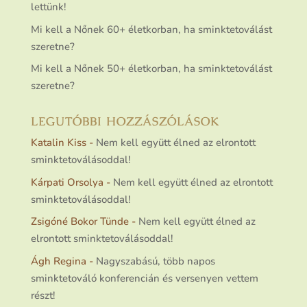
lettünk!
Mi kell a Nőnek 60+ életkorban, ha sminktetoválást
szeretne?
Mi kell a Nőnek 50+ életkorban, ha sminktetoválást
szeretne?
LEGUTÓBBI HOZZÁSZÓLÁSOK
Katalin Kiss
-
Nem kell együtt élned az elrontott
sminktetoválásoddal!
Kárpati Orsolya
-
Nem kell együtt élned az elrontott
sminktetoválásoddal!
Zsigóné Bokor Tünde
-
Nem kell együtt élned az
elrontott sminktetoválásoddal!
Ágh Regina
-
Nagyszabású, több napos
sminktetováló konferencián és versenyen vettem
részt!