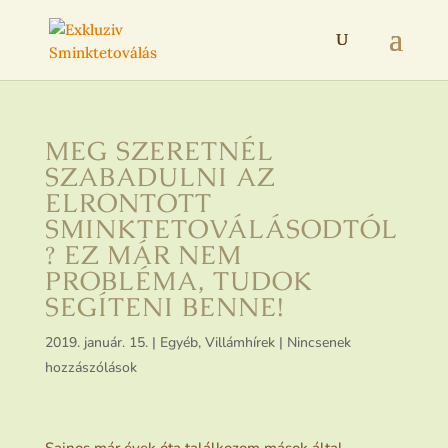
MEG SZERETNÉL
SZABADULNI AZ
ELRONTOTT
SMINKTETOVÁLÁSODTÓL
? EZ MÁR NEM
PROBLÉMA, TUDOK
SEGÍTENI BENNE!
2019. január. 15.
|
Egyéb
,
Villámhírek
|
Nincsenek
hozzászólások