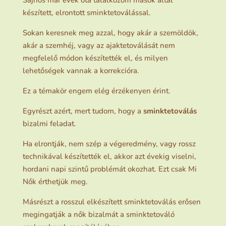
Sajnos már évek óta találkozom mások által
készített, elrontott sminktetoválással.
Sokan keresnek meg azzal, hogy akár a szemöldök,
akár a szemhéj, vagy az ajaktetoválását nem
megfelelő módon készítették el, és milyen
lehetőségek vannak a korrekcióra.
Ez a témakör engem elég érzékenyen érint.
Egyrészt azért, mert tudom, hogy a
sminktetoválás
bizalmi feladat.
Ha elrontják, nem szép a végeredmény, vagy rossz
technikával készítették el, akkor azt évekig viselni,
hordani napi szintű problémát okozhat. Ezt csak Mi
Nők érthetjük meg.
Másrészt a rosszul elkészített sminktetoválás erősen
megingatják a nők bizalmát a sminktetováló