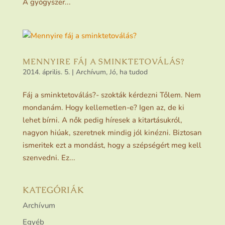
A gyógyszer...
MENNYIRE FÁJ A SMINKTETOVÁLÁS?
2014. április. 5.
|
Archívum
,
Jó, ha tudod
Fáj a sminktetoválás?- szokták kérdezni Tőlem. Nem
mondanám. Hogy kellemetlen-e? Igen az, de ki
lehet bírni. A nők pedig híresek a kitartásukról,
nagyon hiúak, szeretnek mindig jól kinézni. Biztosan
ismeritek ezt a mondást, hogy a szépségért meg kell
szenvedni. Ez...
KATEGÓRIÁK
Archívum
Egyéb