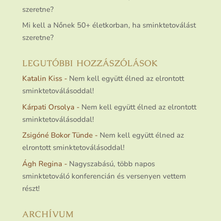
szeretne?
Mi kell a Nőnek 50+ életkorban, ha sminktetoválást
szeretne?
LEGUTÓBBI HOZZÁSZÓLÁSOK
Katalin Kiss
-
Nem kell együtt élned az elrontott
sminktetoválásoddal!
Kárpati Orsolya
-
Nem kell együtt élned az elrontott
sminktetoválásoddal!
Zsigóné Bokor Tünde
-
Nem kell együtt élned az
elrontott sminktetoválásoddal!
Ágh Regina
-
Nagyszabású, több napos
sminktetováló konferencián és versenyen vettem
részt!
ARCHÍVUM