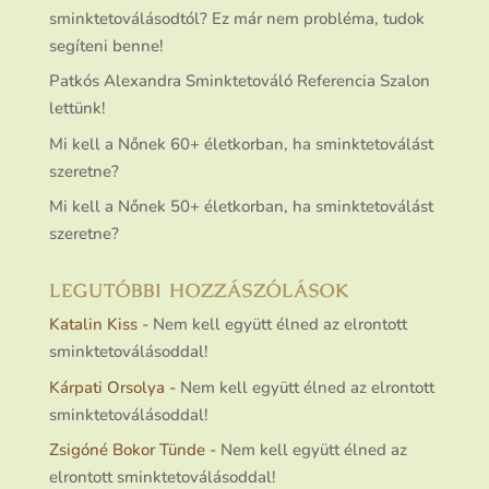
sminktetoválásodtól? Ez már nem probléma, tudok
segíteni benne!
Patkós Alexandra Sminktetováló Referencia Szalon
lettünk!
Mi kell a Nőnek 60+ életkorban, ha sminktetoválást
szeretne?
Mi kell a Nőnek 50+ életkorban, ha sminktetoválást
szeretne?
LEGUTÓBBI HOZZÁSZÓLÁSOK
Katalin Kiss
-
Nem kell együtt élned az elrontott
sminktetoválásoddal!
Kárpati Orsolya
-
Nem kell együtt élned az elrontott
sminktetoválásoddal!
Zsigóné Bokor Tünde
-
Nem kell együtt élned az
elrontott sminktetoválásoddal!