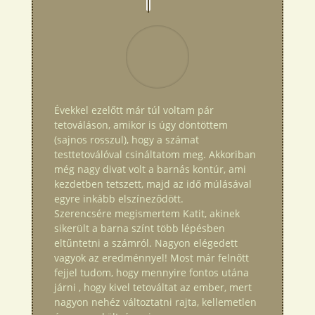
Évekkel ezelőtt már túl voltam pár
tetováláson, amikor is úgy döntöttem
(sajnos rosszul), hogy a számat
testtetoválóval csináltatom meg. Akkoriban
még nagy divat volt a barnás kontúr, ami
kezdetben tetszett, majd az idő múlásával
egyre inkább elszíneződött.
Szerencsére megismertem Katit, akinek
sikerült a barna színt több lépésben
eltűntetni a számról. Nagyon elégedett
vagyok az eredménnyel! Most már felnőtt
fejjel tudom, hogy mennyire fontos utána
járni , hogy kivel tetováltat az ember, mert
nagyon nehéz változtatni rajta, kellemetlen