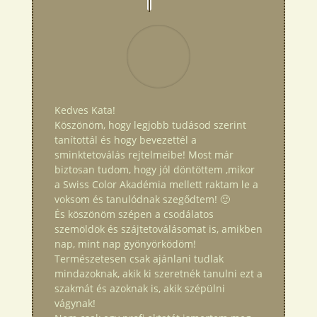
Kedves Kata!
Köszönöm, hogy legjobb tudásod szerint
tanítottál és hogy bevezettél a
sminktetoválás rejtelmeibe! Most már
biztosan tudom, hogy jól döntöttem ,mikor
a Swiss Color Akadémia mellett raktam le a
voksom és tanulódnak szegődtem! 🙂
És köszönöm szépen a csodálatos
szemöldök és szájtetoválásomat is, amikben
nap, mint nap gyönyörködöm!
Természetesen csak ajánlani tudlak
mindazoknak, akik ki szeretnék tanulni ezt a
szakmát és azoknak is, akik szépülni
vágynak!