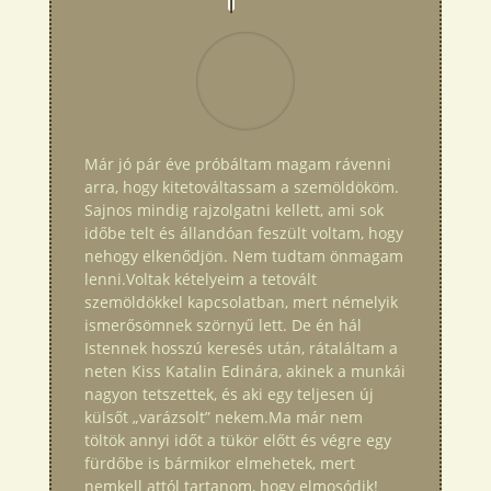
Már jó pár éve próbáltam magam rávenni
arra, hogy kitetováltassam a szemöldököm.
Sajnos mindig rajzolgatni kellett, ami sok
időbe telt és állandóan feszült voltam, hogy
nehogy elkenődjön. Nem tudtam önmagam
lenni.Voltak kételyeim a tetovált
szemöldökkel kapcsolatban, mert némelyik
ismerősömnek szörnyű lett. De én hál
Istennek hosszú keresés után, rátaláltam a
neten Kiss Katalin Edinára, akinek a munkái
nagyon tetszettek, és aki egy teljesen új
külsőt „varázsolt” nekem.Ma már nem
töltök annyi időt a tükör előtt és végre egy
fürdőbe is bármikor elmehetek, mert
nemkell attól tartanom, hogy elmosódik!