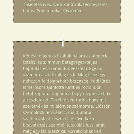
Tökeletes ívek, szép kontúrok, természetes
hatás. Profi munka, köszönöm!
Két éve diagnosztizálták nálam az alopecia
totalis, autoimmun betegséget (teljes
hajhullás és szemöldök vesztés). Egy nő
számára esztétikailag és lelkileg is ez egy
nehezen feldolgozható betegség. Pedikűrös
ismerősöm ajánlotta Katit és rövid időn
belül kaptam időpontot, hogy megbeszéljük
a részleteket. Tökéletesen tudta, hogy mit
szeretnék és mi előnyös számomra. Először
szemöldök tetoválást , majd utána
szájtetoválást készített. A következő
beavatkozás szemhéj tetoválás lesz, amit
még egy kis plasztikai korrekciónak kell