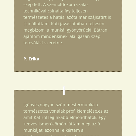
szép lett. A szemöldököm szálas
technikával csinálta így teljesen
természetes a hatás, azóta már szájsatírt is
csináltattam. Kati javaslataiban teljesen
megbízom, a munkái gyönyörűek!! Bátran
ajánlom mindenkinek, aki igazán szép
tetoválást szeretne.
P. Erika
Igényes,nagyon szép mestermunka,a
természetes vonalak profi kiemelése,ez az
amit Katiról leginkább elmondhatok. Egy
kedves ismerősömön láttam meg az ő
munkáját, azonnal elkértem a