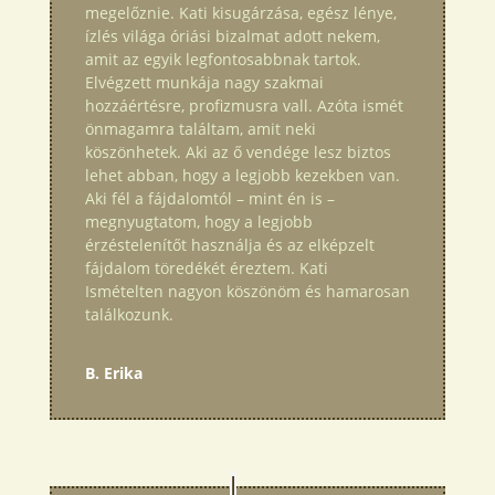
megelőznie. Kati kisugárzása, egész lénye,
ízlés világa óriási bizalmat adott nekem,
amit az egyik legfontosabbnak tartok.
Elvégzett munkája nagy szakmai
hozzáértésre, profizmusra vall. Azóta ismét
önmagamra találtam, amit neki
köszönhetek. Aki az ő vendége lesz biztos
lehet abban, hogy a legjobb kezekben van.
Aki fél a fájdalomtól – mint én is –
megnyugtatom, hogy a legjobb
érzéstelenítőt használja és az elképzelt
fájdalom töredékét éreztem. Kati
Ismételten nagyon köszönöm és hamarosan
találkozunk.
B. Erika