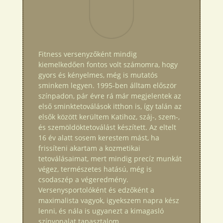
Fitness versenyzőként mindig
kiemelkedően fontos volt számomra, hogy
gyors és kényelmes, még is mutatós
sminkem legyen. 1995-ben álltam először
színpadon, pár évre rá már megjelentek az
első sminktetoválások itthon is, így talán az
elsők között kerültem Katihoz, száj-, szem-,
és szemöldöktetoválást készített. Az eltelt
16 év alatt sosem kerestem mást, ha
frissíteni akartam a kozmetikai
tetoválásaimat, mert mindig precíz munkát
végez, természetes hatású, még is
csodaszép a végeredmény.
Versenysportolóként és edzőként a
maximalista vagyok, igyekszem napra kész
lenni, és nála is ugyanezt a kimagasló
színvonalat tapasztalom.