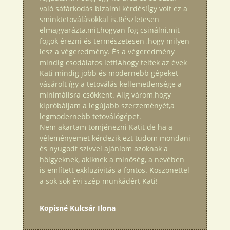
való sáfárkodás bizalmi kérdés!Így volt ez a
sminktetoválásokkal is.Részletesen
elmagyarázta,mit,hogyan fog csinálni,mit
fogok érezni és természetesen ,hogy milyen
lesz a végeredmény. És a végeredmény
mindig csodálatos lett!Ahogy teltek az évek
Kati mindig jobb és modernebb gépeket
vásárolt így a tetoválás kellemetlensége a
minimálisra csökkent. Alig várom,hogy
kipróbáljam a legújabb szerzeményét,a
legmodernebb tetoválógépet.
Nem akartam tömjénezni Katit de ha a
véleményemet kérdezik ezt tudom mondani
és nyugodt szívvel ajánlom azoknak a
hölgyeknek, akiknek a minőség, a nevében
is említett exkluzivitás a fontos. Köszönettel
a sok sok évi szép munkádért Kati!
Kopisné Kulcsár Ilona