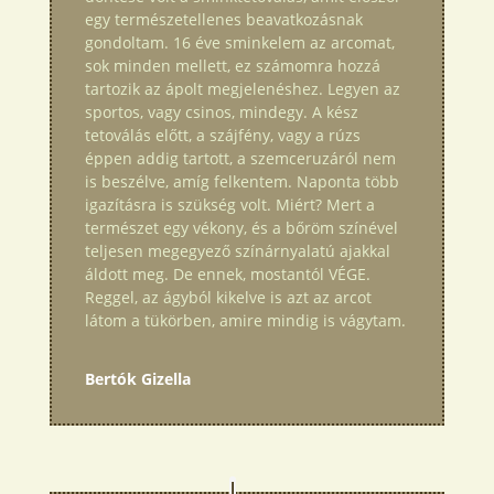
egy természetellenes beavatkozásnak
gondoltam. 16 éve sminkelem az arcomat,
sok minden mellett, ez számomra hozzá
tartozik az ápolt megjelenéshez. Legyen az
sportos, vagy csinos, mindegy. A kész
tetoválás előtt, a szájfény, vagy a rúzs
éppen addig tartott, a szemceruzáról nem
is beszélve, amíg felkentem. Naponta több
igazításra is szükség volt. Miért? Mert a
természet egy vékony, és a bőröm színével
teljesen megegyező színárnyalatú ajakkal
áldott meg. De ennek, mostantól VÉGE.
Reggel, az ágyból kikelve is azt az arcot
látom a tükörben, amire mindig is vágytam.
Bertók Gizella