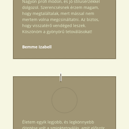
Nagyon profi módon, és jó stílusérzékkel
dolgozol. Szerencsésnek érzem magam,
hogy megtaláltalak, mert mással nem
mertem volna megcsináltatni. Az biztos,
hogy visszatérő vendéged leszek.
Köszönöm a gyönyörű tetoválásokat!
Bemme Izabell
Életem egyik legjobb, és legkönnyebb
döntése volt a sminktetoválás, amit először