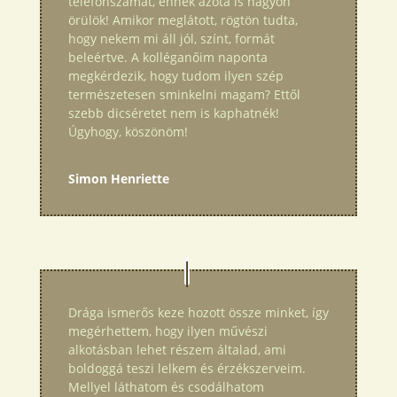
telefonszámát, ennek azóta is nagyon
örülök! Amikor meglátott, rögtön tudta,
hogy nekem mi áll jól, színt, formát
beleértve. A kolléganőim naponta
megkérdezik, hogy tudom ilyen szép
természetesen sminkelni magam? Ettől
szebb dicséretet nem is kaphatnék!
Úgyhogy, köszönöm!
Simon Henriette
Drága ismerős keze hozott össze minket, így
megérhettem, hogy ilyen művészi
alkotásban lehet részem általad, ami
boldoggá teszi lelkem és érzékszerveim.
Mellyel láthatom és csodálhatom