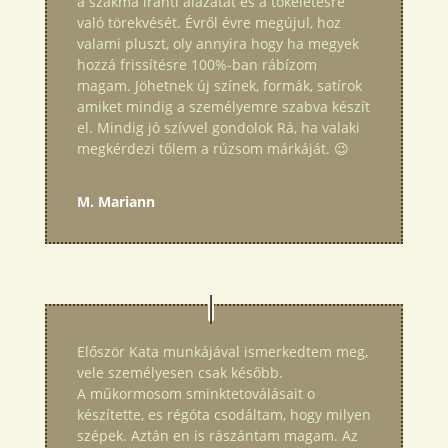
a szakma iránti alázatát és a tökéletesre
való törekvését. Évről évre megújul, hoz
valami pluszt, oly annyira hogy ha megyek
hozzá frissítésre 100%-ban rábízom
magam. Jöhetnek új színek, formák, satírok
amiket mindig a személyemre szabva készít
el. Mindig jó szívvel gondolok Rá, ha valaki
megkérdezi tőlem a rúzsom márkáját. 😉
M. Mariann
Először Kata munkájával ismerkedtem meg,
vele személyesen csak később.
A műkormosom sminktetoválásait o
készítette, es régóta csodáltam, hogy milyen
szépek. Aztán en is rászántam magam. Az