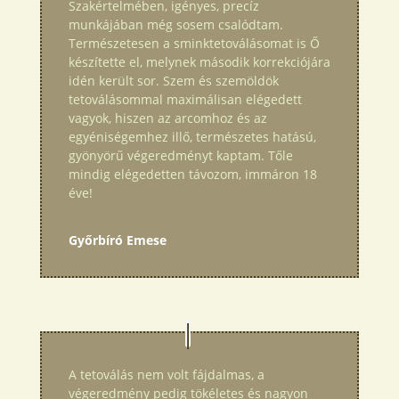
Szakértelmében, igényes, precíz
munkájában még sosem csalódtam.
Természetesen a sminktetoválásomat is Ő
készítette el, melynek második korrekciójára
idén került sor. Szem és szemöldök
tetoválásommal maximálisan elégedett
vagyok, hiszen az arcomhoz és az
egyéniségemhez illő, természetes hatású,
gyönyörű végeredményt kaptam. Tőle
mindig elégedetten távozom, immáron 18
éve!
Győrbíró Emese
A tetoválás nem volt fájdalmas, a
végeredmény pedig tökéletes és nagyon