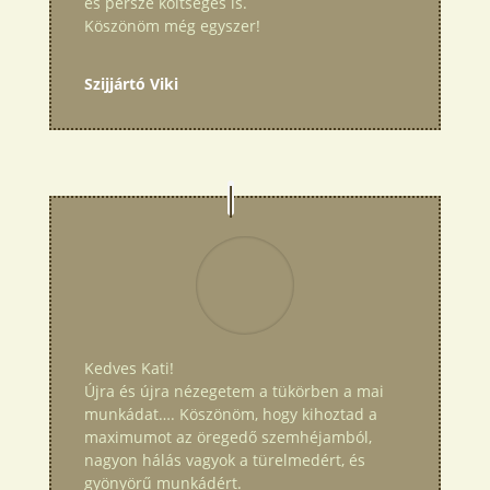
és persze költséges is.
Köszönöm még egyszer!
Szijjártó Viki
Kedves Kati!
Újra és újra nézegetem a tükörben a mai
munkádat…. Köszönöm, hogy kihoztad a
maximumot az öregedő szemhéjamból,
nagyon hálás vagyok a türelmedért, és
gyönyörű munkádért.