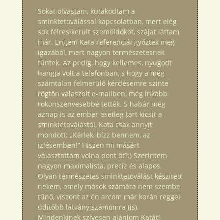
Sokat olvastam, kutakodtam a
sminktetoválással kapcsolatban, mert elég
sok félresikerült szemöldököt, szájat láttam
már. Engem Kata referenciái győztek meg
igazából, mert nagyon természetesnek
tűntek. Az pedig, hogy kellemes, nyugodt
hangja volt a telefonban, s hogy a még
számtalan felmerülő kérdésemre szinte
rögtön válaszolt e-mailben, még inkább
rokonszenvesebbé tették. S habár még
aznap is az ember esetleg tart kicsit a
sminktetoválástól, Kata csak annyit
mondott: „Kérlek, bízz bennem, az
ízlésemben!” Hiszen mi másért
választottam volna pont őt?:) Szerintem
nagyon maximalista, precíz és alapos.
Olyan természetes sminktetoválást készített
nekem, amely mások számára nem szembe
tűnő, viszont az én arcom már korán reggel
üdítőbb látvány számomra (is).
Mindenkinek szívesen ajánlom Katát!