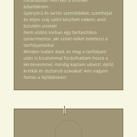
rohanásban nem kell a sminkel
bíbelődnöm.
Gyönyörű és tartós szemöldököt, szemhéjat
és teljes száj satírt készített nekem, amit
büszkén viselek!
Nem utolsó sorban egy fantasztikus
tanár/mentor, aki szívet-lelket beleteszi a
tanfolyamaiba!
Minden tudást átad, és meg a tanfolyam
után is bizalommal fordulhattam hozzá a
kérdéseimmel, mindig kaptam választ, épitő
kritikát és ösztönző szavakat! Ami nagyon
fontos a fejlődésben!