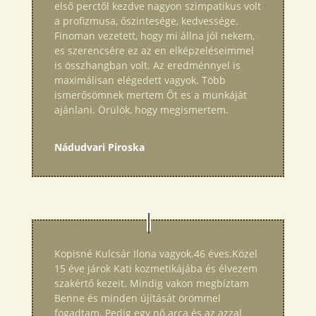
első perctől kezdve nagyon szimpatikus volt
a profizmusa, őszintesége, kedvessége.
Finoman vezetett, hogy mi állna jól nekem,
es szerencsére ez az en elképzeléseimmel
is összhangban volt. Az eredménnyel is
maximálisan elégedett vagyok. Több
ismerősömnek mertem Őt es a munkáját
ajánlani. Örülök, hogy megismertem.
Nádudvari Piroska
Kopisné Kulcsár Ilona vagyok.46 éves.Közel
15 éve járok Kati kozmetikájába és élvezem
szakértő kezeit. Mindig vakon megbíztam
Benne és minden újítását örömmel
fogadtam. Pedig egy nő arca és az azzal