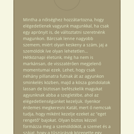
Mintha a nőiséghez hozzátartozna, hogy
elégedetlenek vagyunk magunkkal, ha csak
egy aprónyit is, de változtatni szeretnénk
magunkon. Bárcsak lenne nagyobb
szemem, miért olyan keskeny a szám, jaj a
szemöldök íve olyan lehetetlen…
Hétköznapi életünk, még ha nem is
markánsan, de visszatérően megjelenő
momentumai ezek. Lehet, hogy csak
néhány pillanatra futnak át az agyunkon
sminkelés közben, majd a kósza gondolatok
lassan de biztosan befészkelik magukat
agyunknak abba a szegletébe, ahol az
elégedetlenségünket kezeljük. Ilyenkor
érdemes megkeresni Katát, mert ő nemcsak
tudja, hogy miként kezelje ezeket az “eget
rengető” bajokat. Olyan biztos kézzel
formázza meg a szemöldököt, a szemet és a
szájat, hogy a tűszúrások közepette egy