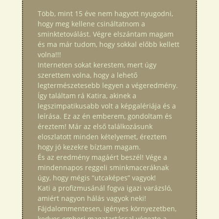
Több, mint 15 éve nem hagyott nyugodni,
hogy meg kellene csináltatnom a
sminktetoválást. Végre elszántam magam
és ma már tudom, hogy sokkal előbb kellett
volna!!!
Interneten sokat kerestem, mert úgy
szerettem volna, hogy a lehető
legtermészetesebb legyen a végeredmény.
Így találtam rá Katira, akinek a
legszimpatikusabb volt a képgalériája és a
leírása. Ez az én emberem, gondoltam és
éreztem! Már az első találkozásunk
eloszlatott minden kételyemet, éreztem
hogy jó kezekre bíztam magam.
És az eredmény magáért beszél! Vége a
mindennapos reggeli sminkmaceráknak
úgy, hogy mégis “utcaképes” vagyok!
Kati a profizmusánál fogva igazi varázsló,
amiért nagyon hálás vagyok neki!
Fájdalommentesen, igényes környezetben,
kedves emberi magatartással végezte a