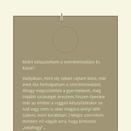
Miért választottam a sminktetoválást és
Katát?
Valójában, mint oly sokan rajtam kívül, már
évek óta fontolgattam a sminktetoválást.
Ahogy megszülettek a gyermekeim, még
inkább szükségét éreztem, hiszen ilyenkor
már az ember a reggeli készülődéskor se
tud vagy nem is akar magára annyi időt
szánni, mint korábban.:) Mégis szerintem
minden nő vágyik arra, hogy kinézzen
„valahogy”…