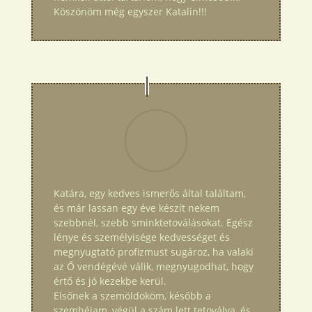
Köszönöm még egyszer Katalin!!!
Katára, egy kedves ismerős által találtam,
és már lassan egy éve készít nekem
szebbnél, szebb sminktetoválásokat. Egész
lénye és személyisége kedvességet és
megnyugtató profizmust sugároz, ha valaki
az Ő vendégévé válik, megnyugodhat, hogy
értő és jó kezekbe kerül.
Elsőnek a szemöldököm, később a
szemhéjam, végül a szám lett tetoválva, és