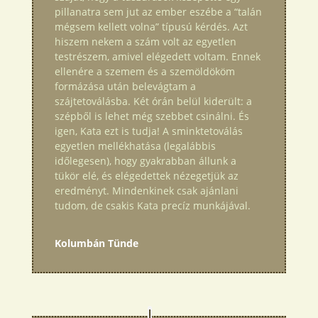
pillanatra sem jut az ember eszébe a “talán
mégsem kellett volna” típusú kérdés. Azt
hiszem nekem a szám volt az egyetlen
testrészem, amivel elégedett voltam. Ennek
ellenére a szemem és a szemöldököm
formázása után belevágtam a
szájtetoválásba. Két órán belül kiderült: a
szépből is lehet még szebbet csinálni. És
igen, Kata ezt is tudja! A sminktetoválás
egyetlen mellékhatása (legalábbis
időlegesen), hogy gyakrabban állunk a
tükör elé, és elégedettek nézegetjük az
eredményt. Mindenkinek csak ajánlani
tudom, de csakis Kata precíz munkájával.
Kolumbán Tünde