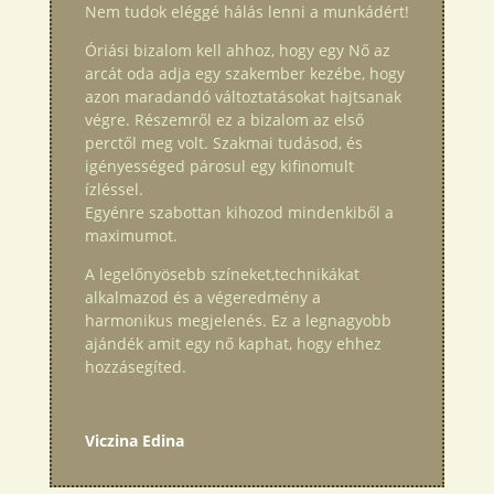
Nem tudok eléggé hálás lenni a munkádért!
Óriási bizalom kell ahhoz, hogy egy Nő az
arcát oda adja egy szakember kezébe, hogy
azon maradandó változtatásokat hajtsanak
végre. Részemről ez a bizalom az első
perctől meg volt. Szakmai tudásod, és
igényességed párosul egy kifinomult
ízléssel.
Egyénre szabottan kihozod mindenkiből a
maximumot.
A legelőnyösebb színeket,technikákat
alkalmazod és a végeredmény a
harmonikus megjelenés. Ez a legnagyobb
ajándék amit egy nő kaphat, hogy ehhez
hozzásegíted.
Viczina Edina