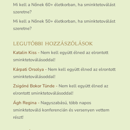
Mi kell a Nőnek 60+ életkorban, ha sminktetoválást
szeretne?
Mi kell a Nőnek 50+ életkorban, ha sminktetoválást
szeretne?
LEGUTÓBBI HOZZÁSZÓLÁSOK
Katalin Kiss
-
Nem kell együtt élned az elrontott
sminktetoválásoddal!
Kárpati Orsolya
-
Nem kell együtt élned az elrontott
sminktetoválásoddal!
Zsigóné Bokor Tünde
-
Nem kell együtt élned az
elrontott sminktetoválásoddal!
Ágh Regina
-
Nagyszabású, több napos
sminktetováló konferencián és versenyen vettem
részt!