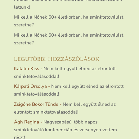
lettünk!
Mi kell a Nőnek 60+ életkorban, ha sminktetoválást
szeretne?
Mi kell a Nőnek 50+ életkorban, ha sminktetoválást
szeretne?
LEGUTÓBBI HOZZÁSZÓLÁSOK
Katalin Kiss
-
Nem kell együtt élned az elrontott
sminktetoválásoddal!
Kárpati Orsolya
-
Nem kell együtt élned az elrontott
sminktetoválásoddal!
Zsigóné Bokor Tünde
-
Nem kell együtt élned az
elrontott sminktetoválásoddal!
Ágh Regina
-
Nagyszabású, több napos
sminktetováló konferencián és versenyen vettem
részt!