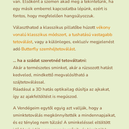
van. Elsőként a szemen akad meg a tekintetünk, ha
egy másik emberrel kapcsolatba lépünk, ezért is
fontos, hogy megfelelően hangsúlyozzuk.
Választhatod a klasszikus pillatőbe húzott
vékony
vonalú klasszikus módszert, a tushatású vastagabb
tetoválást
, vagy a különleges, exkluzív megjelenést
adó
Butterfly szemhéjtetoválást
.
… ha a szádat szeretnéd tetováltatni:
Akár a természetes sminket, akár a rúzsozott hatást
kedveled, mindkettő megvalósítható a
szájtetoválással.
Ráadásul a 3D hatás optikailag dúsítja az ajkakat,
így az ajakfeltöltést is megúszod.
A Vendégeim egytől egyig azt vallják, hogy a
sminktetoválás megkönnyítették a mindennapjaikat,
és ez tényleg nem túlzás! A sminkeléssel eltöltött