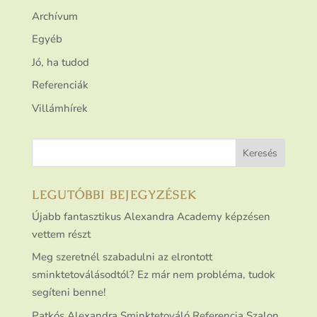
Archívum
Egyéb
Jó, ha tudod
Referenciák
Villámhírek
LEGUTÓBBI BEJEGYZÉSEK
Újabb fantasztikus Alexandra Academy képzésen
vettem részt
Meg szeretnél szabadulni az elrontott
sminktetoválásodtól? Ez már nem probléma, tudok
segíteni benne!
Patkós Alexandra Sminktetováló Referencia Szalon