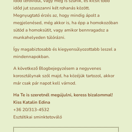
időd lerövidül, vagy meg is szűnik, és kicsit több
időd jut szusszanni két rohanás között.
Megnyugtató érzés az, hogy mindig ápolt a
megjelenésed, még akkor is, ha épp a homokozóban
sütöd a homoksütit, vagy amikor bennragadsz a
munkahelyeden túlórázni.
Így magabiztosabb és kiegyensúlyozottabb leszel a
mindennapokban.
A következő Blogbejegyzésem a negyvenes
korosztálynak szól majd, ha közéjük tartozol, akkor
már csak pár napot kell várnod.
Ha Te is szeretnél megújulni, keress bizalommal!
Kiss Katalin Edina
+36 20/313-4532
Esztétikai sminktetováló