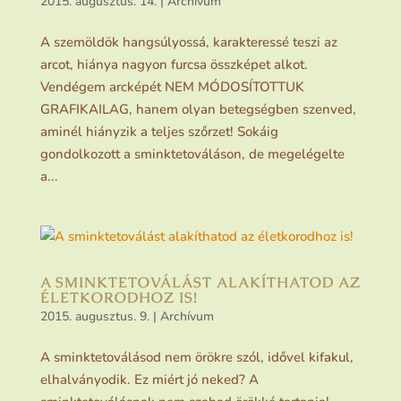
2015. augusztus. 14.
|
Archívum
A szemöldök hangsúlyossá, karakteressé teszi az
arcot, hiánya nagyon furcsa összképet alkot.
Vendégem arcképét NEM MÓDOSÍTOTTUK
GRAFIKAILAG, hanem olyan betegségben szenved,
aminél hiányzik a teljes szőrzet! Sokáig
gondolkozott a sminktetováláson, de megelégelte
a...
A SMINKTETOVÁLÁST ALAKÍTHATOD AZ
ÉLETKORODHOZ IS!
2015. augusztus. 9.
|
Archívum
A sminktetoválásod nem örökre szól, idővel kifakul,
elhalványodik. Ez miért jó neked? A