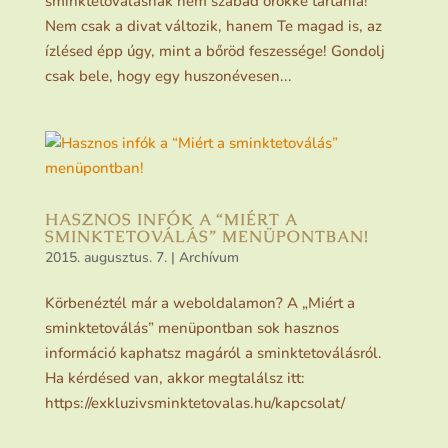
sminktetoválásnak nem szabad örökké tartania!
Nem csak a divat változik, hanem Te magad is, az
ízlésed épp úgy, mint a bőröd feszessége! Gondolj
csak bele, hogy egy huszonévesen...
HASZNOS INFÓK A “MIÉRT A
SMINKTETOVÁLÁS” MENÜPONTBAN!
2015. augusztus. 7.
|
Archívum
Körbenéztél már a weboldalamon? A „Miért a
sminktetoválás” menüpontban sok hasznos
információ kaphatsz magáról a sminktetoválásról.
Ha kérdésed van, akkor megtalálsz itt:
https://exkluzivsminktetovalas.hu/kapcsolat/