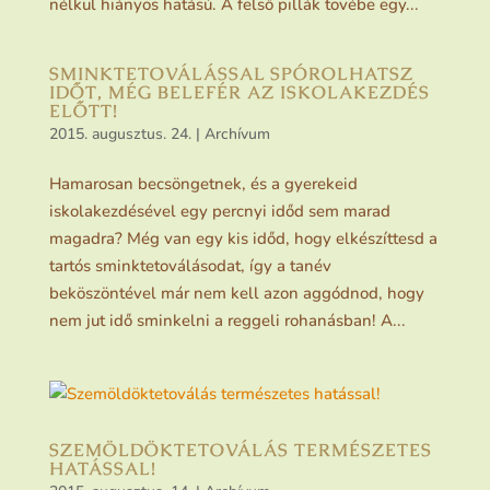
nélkül hiányos hatású. A felső pillák tövébe egy...
SMINKTETOVÁLÁSSAL SPÓROLHATSZ
IDŐT, MÉG BELEFÉR AZ ISKOLAKEZDÉS
ELŐTT!
2015. augusztus. 24.
|
Archívum
Hamarosan becsöngetnek, és a gyerekeid
iskolakezdésével egy percnyi időd sem marad
magadra? Még van egy kis időd, hogy elkészíttesd a
tartós sminktetoválásodat, így a tanév
beköszöntével már nem kell azon aggódnod, hogy
nem jut idő sminkelni a reggeli rohanásban! A...
SZEMÖLDÖKTETOVÁLÁS TERMÉSZETES
HATÁSSAL!