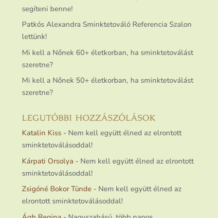
segíteni benne!
Patkós Alexandra Sminktetováló Referencia Szalon
lettünk!
Mi kell a Nőnek 60+ életkorban, ha sminktetoválást
szeretne?
Mi kell a Nőnek 50+ életkorban, ha sminktetoválást
szeretne?
LEGUTÓBBI HOZZÁSZÓLÁSOK
Katalin Kiss
-
Nem kell együtt élned az elrontott
sminktetoválásoddal!
Kárpati Orsolya
-
Nem kell együtt élned az elrontott
sminktetoválásoddal!
Zsigóné Bokor Tünde
-
Nem kell együtt élned az
elrontott sminktetoválásoddal!
Ágh Regina
-
Nagyszabású, több napos