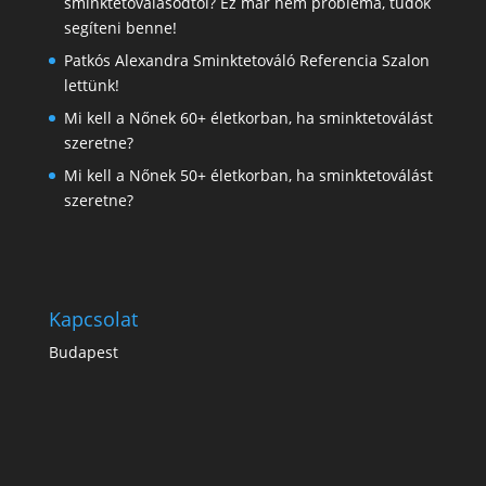
sminktetoválásodtól? Ez már nem probléma, tudok
segíteni benne!
Patkós Alexandra Sminktetováló Referencia Szalon
lettünk!
Mi kell a Nőnek 60+ életkorban, ha sminktetoválást
szeretne?
Mi kell a Nőnek 50+ életkorban, ha sminktetoválást
szeretne?
Kapcsolat
Budapest