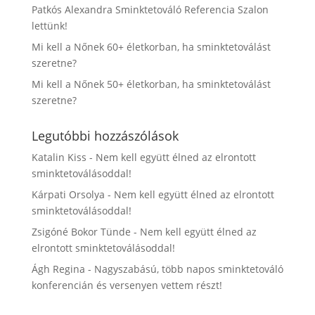
Patkós Alexandra Sminktetováló Referencia Szalon
lettünk!
Mi kell a Nőnek 60+ életkorban, ha sminktetoválást
szeretne?
Mi kell a Nőnek 50+ életkorban, ha sminktetoválást
szeretne?
Legutóbbi hozzászólások
Katalin Kiss
-
Nem kell együtt élned az elrontott
sminktetoválásoddal!
Kárpati Orsolya
-
Nem kell együtt élned az elrontott
sminktetoválásoddal!
Zsigóné Bokor Tünde
-
Nem kell együtt élned az
elrontott sminktetoválásoddal!
Ágh Regina
-
Nagyszabású, több napos sminktetováló
konferencián és versenyen vettem részt!