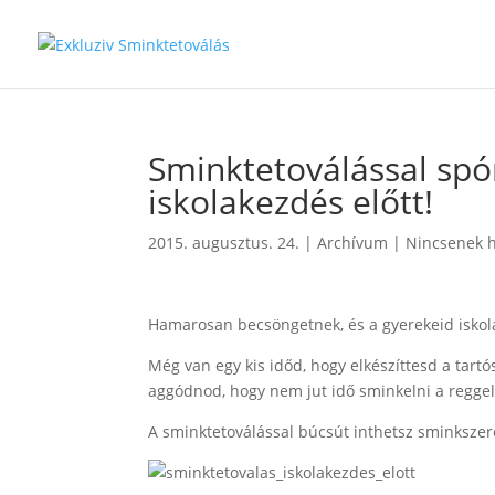
Sminktetoválással spór
iskolakezdés előtt!
2015. augusztus. 24.
|
Archívum
|
Nincsenek 
Hamarosan becsöngetnek, és a gyerekeid isko
Még van egy kis időd, hogy elkészíttesd a tart
aggódnod, hogy nem jut idő sminkelni a regge
A sminktetoválással búcsút inthetsz sminkszere