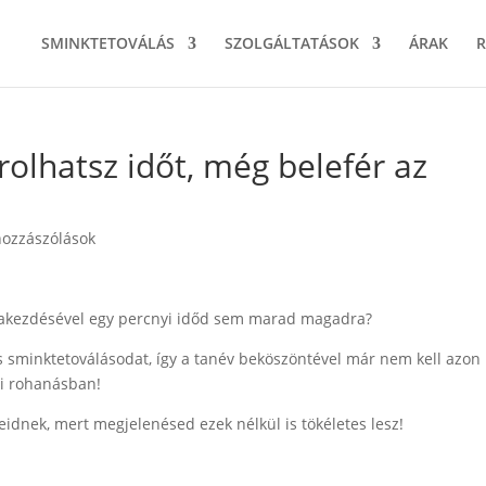
SMINKTETOVÁLÁS
SZOLGÁLTATÁSOK
ÁRAK
olhatsz időt, még belefér az
hozzászólások
lakezdésével egy percnyi időd sem marad magadra?
ós sminktetoválásodat, így a tanév beköszöntével már nem kell azon
li rohanásban!
idnek, mert megjelenésed ezek nélkül is tökéletes lesz!