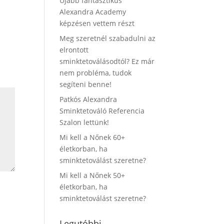
Újabb fantasztikus
Alexandra Academy
képzésen vettem részt
Meg szeretnél szabadulni az
elrontott
sminktetoválásodtól? Ez már
nem probléma, tudok
segíteni benne!
Patkós Alexandra
Sminktetováló Referencia
Szalon lettünk!
Mi kell a Nőnek 60+
életkorban, ha
sminktetoválást szeretne?
Mi kell a Nőnek 50+
életkorban, ha
sminktetoválást szeretne?
Legutóbbi