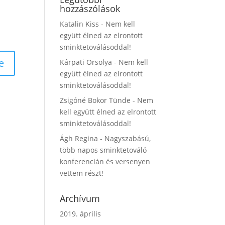
hozzászólások
Katalin Kiss
-
Nem kell
együtt élned az elrontott
sminktetoválásoddal!
Kárpati Orsolya
-
Nem kell
együtt élned az elrontott
sminktetoválásoddal!
Zsigóné Bokor Tünde
-
Nem
kell együtt élned az elrontott
sminktetoválásoddal!
Ágh Regina
-
Nagyszabású,
több napos sminktetováló
konferencián és versenyen
vettem részt!
Archívum
2019. április