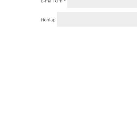
E-mail cím
*
Honlap