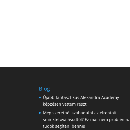
Blog
Újabb fantasztikus Alexandra Academy
képzésen vettem részt
Meg szeretnél szabadulni az elrontott
sminktetoválásodtól? Ez már nem probléma,
tudok segíteni benne!