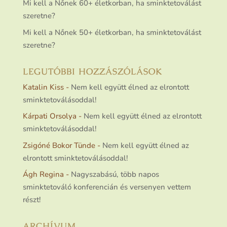
Mi kell a Nőnek 60+ életkorban, ha sminktetoválást
szeretne?
Mi kell a Nőnek 50+ életkorban, ha sminktetoválást
szeretne?
LEGUTÓBBI HOZZÁSZÓLÁSOK
Katalin Kiss
-
Nem kell együtt élned az elrontott
sminktetoválásoddal!
Kárpati Orsolya
-
Nem kell együtt élned az elrontott
sminktetoválásoddal!
Zsigóné Bokor Tünde
-
Nem kell együtt élned az
elrontott sminktetoválásoddal!
Ágh Regina
-
Nagyszabású, több napos
sminktetováló konferencián és versenyen vettem
részt!
ARCHÍVUM