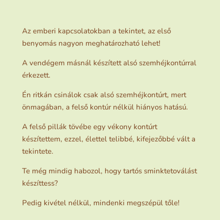
Az emberi kapcsolatokban a tekintet, az első
benyomás nagyon meghatározható lehet!
A vendégem másnál készített alsó szemhéjkontúrral
érkezett.
Én ritkán csinálok csak alsó szemhéjkontúrt, mert
önmagában, a felső kontúr nélkül hiányos hatású.
A felső pillák tövébe egy vékony kontúrt
készítettem, ezzel, élettel telibbé, kifejezőbbé vált a
tekintete.
Te még mindig habozol, hogy tartós sminktetoválást
készíttess?
Pedig kivétel nélkül, mindenki megszépül tőle!