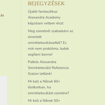
BEJEGYZÉSEK
Újabb fantasztikus
lás
Alexandra Academy
r
képzésen vettem részt
Meg szeretnél szabadulni az
elrontott
sminktetoválásodtól? Ez
már nem probléma, tudok
segíteni benne!
Patkós Alexandra
Sminktetováló Referencia
Szalon lettünk!
Mi kell a Nőnek 60+
életkorban, ha
sminktetoválást szeretne?
Mi kell a Nőnek 50+