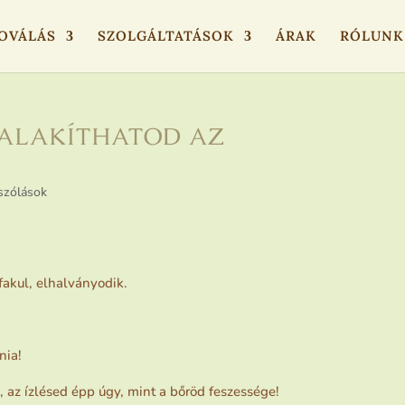
OVÁLÁS
SZOLGÁLTATÁSOK
ÁRAK
RÓLUNK
 ALAKÍTHATOD AZ
szólások
fakul, elhalványodik.
nia!
 az ízlésed épp úgy, mint a bőröd feszessége!