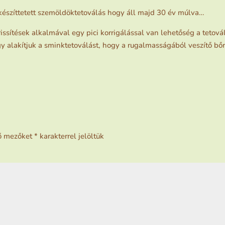
készíttetett szemöldöktetoválás hogy áll majd 30 év múlva…
issítések alkalmával egy pici korrigálással van lehetőség a tetová
y alakítjuk a sminktetoválást, hogy a rugalmasságából veszítő bő
ő mezőket
*
karakterrel jelöltük