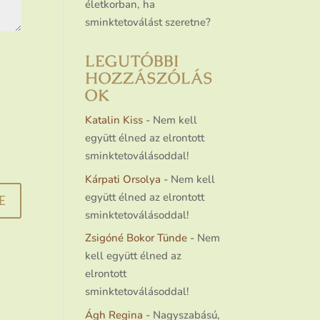
életkorban, ha
sminktetoválást szeretne?
LEGUTÓBBI
HOZZÁSZÓLÁS
OK
Katalin Kiss
-
Nem kell
együtt élned az elrontott
sminktetoválásoddal!
Kárpati Orsolya
-
Nem kell
együtt élned az elrontott
sminktetoválásoddal!
Zsigóné Bokor Tünde
-
Nem
kell együtt élned az
elrontott
sminktetoválásoddal!
Ágh Regina
-
Nagyszabású,