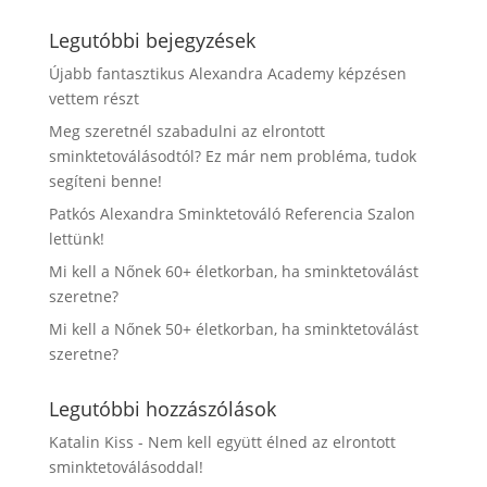
Legutóbbi bejegyzések
Újabb fantasztikus Alexandra Academy képzésen
vettem részt
Meg szeretnél szabadulni az elrontott
sminktetoválásodtól? Ez már nem probléma, tudok
segíteni benne!
Patkós Alexandra Sminktetováló Referencia Szalon
lettünk!
Mi kell a Nőnek 60+ életkorban, ha sminktetoválást
szeretne?
Mi kell a Nőnek 50+ életkorban, ha sminktetoválást
szeretne?
Legutóbbi hozzászólások
Katalin Kiss
-
Nem kell együtt élned az elrontott
sminktetoválásoddal!