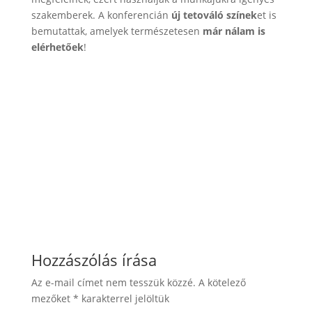
szakemberek. A konferencián
új tetováló színek
et is
bemutattak, amelyek természetesen
már nálam is
elérhetőek
!
Hozzászólás írása
Az e-mail címet nem tesszük közzé.
A kötelező
mezőket
*
karakterrel jelöltük