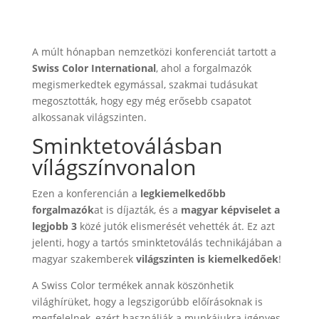
A múlt hónapban nemzetközi konferenciát tartott a
Swiss Color International
, ahol a forgalmazók
megismerkedtek egymással, szakmai tudásukat
megosztották, hogy egy még erősebb csapatot
alkossanak világszinten.
Sminktetoválásban
vílágszínvonalon
Ezen a konferencián a
legkiemelkedőbb
forgalmazók
at is díjazták, és a
magyar képviselet a
legjobb 3
közé jutók elismerését vehették át. Ez azt
jelenti, hogy a tartós sminktetoválás technikájában a
magyar szakemberek
világszinten is kiemelkedőek
!
A Swiss Color termékek annak köszönhetik
világhírüket, hogy a legszigorúbb előírásoknak is
megfelelnek, ezért használják a munkájukra igényes