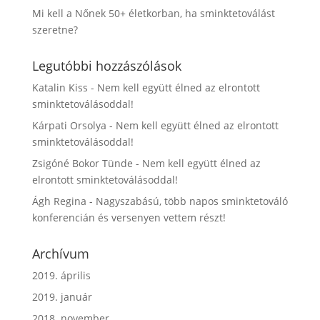
Mi kell a Nőnek 50+ életkorban, ha sminktetoválást
szeretne?
Legutóbbi hozzászólások
Katalin Kiss
-
Nem kell együtt élned az elrontott
sminktetoválásoddal!
Kárpati Orsolya
-
Nem kell együtt élned az elrontott
sminktetoválásoddal!
Zsigóné Bokor Tünde
-
Nem kell együtt élned az
elrontott sminktetoválásoddal!
Ágh Regina
-
Nagyszabású, több napos sminktetováló
konferencián és versenyen vettem részt!
Archívum
2019. április
2019. január
2018. november