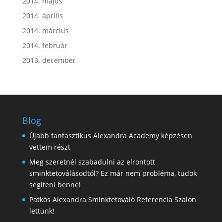
2014. május
2014. április
2014. március
2014. február
2013. december
Blog
Újabb fantasztikus Alexandra Academy képzésen
vettem részt
Meg szeretnél szabadulni az elrontott
sminktetoválásodtól? Ez már nem probléma, tudok
segíteni benne!
Patkós Alexandra Sminktetováló Referencia Szalon
lettünk!