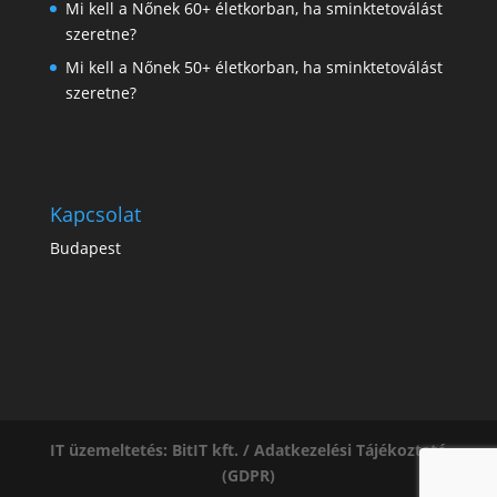
Mi kell a Nőnek 60+ életkorban, ha sminktetoválást
szeretne?
Mi kell a Nőnek 50+ életkorban, ha sminktetoválást
szeretne?
Kapcsolat
Budapest
IT üzemeltetés: BitIT kft. /
Adatkezelési Tájékoztató
(GDPR)