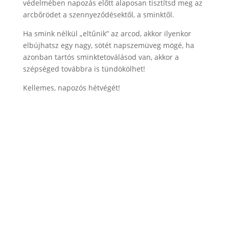
védelmében napozás előtt alaposan tisztítsd meg az
arcbőrödet a szennyeződésektől, a sminktől.
Ha smink nélkül „eltűnik” az arcod, akkor ilyenkor
elbújhatsz egy nagy, sötét napszemüveg mögé, ha
azonban tartós sminktetoválásod van, akkor a
szépséged továbbra is tündökölhet!
Kellemes, napozós hétvégét!