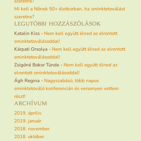
szeretne?
Mi kell a Nőnek 50+ életkorban, ha sminktetoválást
szeretne?
LEGUTÓBBI HOZZÁSZÓLÁSOK
Katalin Kiss
-
Nem kell együtt élned az elrontott
sminktetoválásoddal!
Kárpati Orsolya
-
Nem kell együtt élned az elrontott
sminktetoválásoddal!
Zsigóné Bokor Tünde
-
Nem kell együtt élned az
elrontott sminktetoválásoddal!
Ágh Regina
-
Nagyszabású, több napos
sminktetováló konferencián és versenyen vettem
részt!
ARCHÍVUM
2019. április
2019. január
2018. november
2018. október