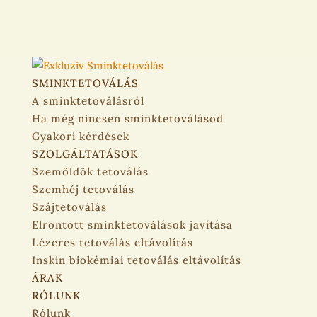
SMINKTETOVÁLÁS
A sminktetoválásról
Ha még nincsen sminktetoválásod
Gyakori kérdések
SZOLGÁLTATÁSOK
Szemöldök tetoválás
Szemhéj tetoválás
Szájtetoválás
Elrontott sminktetoválások javítása
Lézeres tetoválás eltávolítás
Inskin biokémiai tetoválás eltávolítás
ÁRAK
RÓLUNK
Rólunk