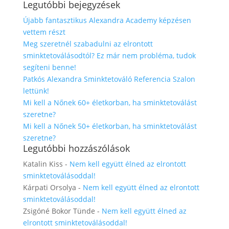
Legutóbbi bejegyzések
Újabb fantasztikus Alexandra Academy képzésen
vettem részt
Meg szeretnél szabadulni az elrontott
sminktetoválásodtól? Ez már nem probléma, tudok
segíteni benne!
Patkós Alexandra Sminktetováló Referencia Szalon
lettünk!
Mi kell a Nőnek 60+ életkorban, ha sminktetoválást
szeretne?
Mi kell a Nőnek 50+ életkorban, ha sminktetoválást
szeretne?
Legutóbbi hozzászólások
Katalin Kiss
-
Nem kell együtt élned az elrontott
sminktetoválásoddal!
Kárpati Orsolya
-
Nem kell együtt élned az elrontott
sminktetoválásoddal!
Zsigóné Bokor Tünde
-
Nem kell együtt élned az
elrontott sminktetoválásoddal!