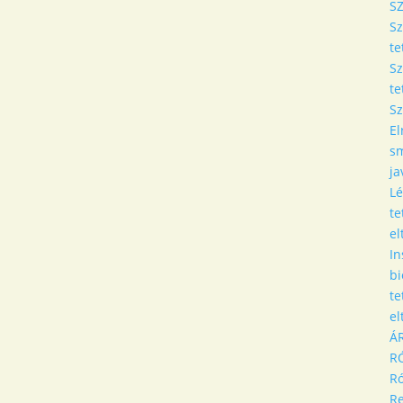
S
S
te
S
te
Sz
El
sm
ja
Lé
te
el
In
bi
te
el
Á
R
R
Re