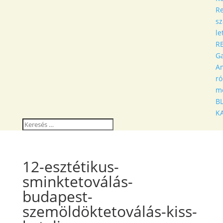
Re
sz
le
R
Ga
A
r
m
B
K
12-esztétikus-
sminktetoválás-
budapest-
szemöldöktetoválás-kiss-