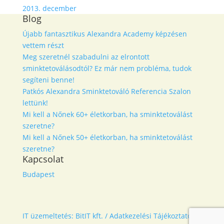
2013. december
Blog
Újabb fantasztikus Alexandra Academy képzésen
vettem részt
Meg szeretnél szabadulni az elrontott
sminktetoválásodtól? Ez már nem probléma, tudok
segíteni benne!
Patkós Alexandra Sminktetováló Referencia Szalon
lettünk!
Mi kell a Nőnek 60+ életkorban, ha sminktetoválást
szeretne?
Mi kell a Nőnek 50+ életkorban, ha sminktetoválást
szeretne?
Kapcsolat
Budapest
IT üzemeltetés: BitIT kft. /
Adatkezelési Tájékoztató