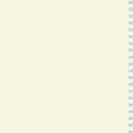
ké
S
S
te
S
te
Sz
El
sm
ja
Lé
te
el
In
bi
te
el
Á
R
R