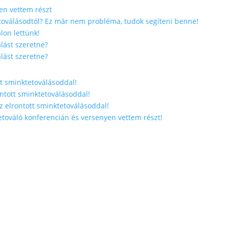
en vettem részt
etoválásodtól? Ez már nem probléma, tudok segíteni benne!
lon lettünk!
lást szeretne?
lást szeretne?
tt sminktetoválásoddal!
ontott sminktetoválásoddal!
z elrontott sminktetoválásoddal!
továló konferencián és versenyen vettem részt!