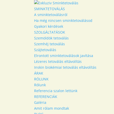
SMINKTETOVÁLÁS
A sminktetoválásról
Ha még nincsen sminktetoválásod
Gyakori kérdések
SZOLGÁLTATÁSOK
Szemöldök tetoválás
Szemhéj tetoválás
Szájtetoválás
Elrontott sminktetoválások javítása
Lézeres tetoválás eltávolítás
Inskin biokémiai tetoválás eltávolítás
ÁRAK
RÓLUNK
Rólunk
Referencia szalon lettünk
REFERENCIÁK
Galéria
Amit rólam mondtak