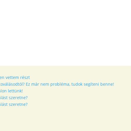
en vettem részt
etoválásodtól? Ez már nem probléma, tudok segíteni benne!
lon lettünk!
lást szeretne?
lást szeretne?