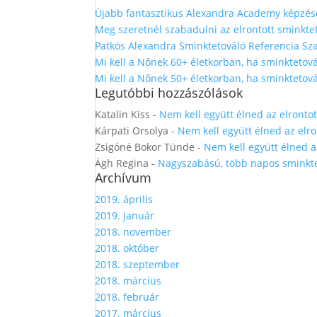
Újabb fantasztikus Alexandra Academy képzés
Meg szeretnél szabadulni az elrontott sminkt
Patkós Alexandra Sminktetováló Referencia Sza
Mi kell a Nőnek 60+ életkorban, ha sminktetová
Mi kell a Nőnek 50+ életkorban, ha sminktetová
Legutóbbi hozzászólások
Katalin Kiss
-
Nem kell együtt élned az elronto
Kárpati Orsolya
-
Nem kell együtt élned az elr
Zsigóné Bokor Tünde
-
Nem kell együtt élned a
Ágh Regina
-
Nagyszabású, több napos sminkte
Archívum
2019. április
2019. január
2018. november
2018. október
2018. szeptember
2018. március
2018. február
2017. március