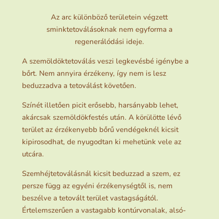
Az arc különböző területein végzett
sminktetoválásoknak nem egyforma a
regenerálódási ideje.
A szemöldöktetoválás veszi legkevésbé igénybe a
bőrt. Nem annyira érzékeny, így nem is lesz
beduzzadva a tetoválást követően.
Színét illetően picit erősebb, harsányabb lehet,
akárcsak szemöldökfestés után. A körülötte lévő
terület az érzékenyebb bőrű vendégeknél kicsit
kipirosodhat, de nyugodtan ki mehetünk vele az
utcára.
Szemhéjtetoválásnál kicsit beduzzad a szem, ez
persze függ az egyéni érzékenységtől is, nem
beszélve a tetovált terület vastagságától.
Értelemszerűen a vastagabb kontúrvonalak, alsó-