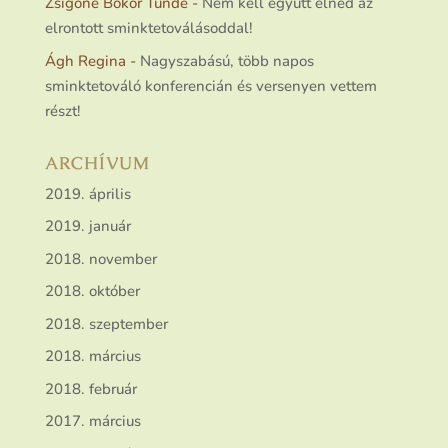
Zsigóné Bokor Tünde
-
Nem kell együtt élned az
elrontott sminktetoválásoddal!
Ágh Regina
-
Nagyszabású, több napos
sminktetováló konferencián és versenyen vettem
részt!
ARCHÍVUM
2019. április
2019. január
2018. november
2018. október
2018. szeptember
2018. március
2018. február
2017. március