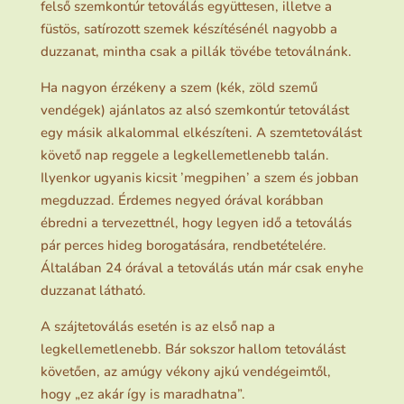
felső szemkontúr tetoválás együttesen, illetve a
füstös, satírozott szemek készítésénél nagyobb a
duzzanat, mintha csak a pillák tövébe tetoválnánk.
Ha nagyon érzékeny a szem (kék, zöld szemű
vendégek) ajánlatos az alsó szemkontúr tetoválást
egy másik alkalommal elkészíteni. A szemtetoválást
követő nap reggele a legkellemetlenebb talán.
Ilyenkor ugyanis kicsit ’megpihen’ a szem és jobban
megduzzad. Érdemes negyed órával korábban
ébredni a tervezettnél, hogy legyen idő a tetoválás
pár perces hideg borogatására, rendbetételére.
Általában 24 órával a tetoválás után már csak enyhe
duzzanat látható.
A szájtetoválás esetén is az első nap a
legkellemetlenebb. Bár sokszor hallom tetoválást
követően, az amúgy vékony ajkú vendégeimtől,
hogy „ez akár így is maradhatna”.