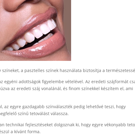
 színeket, a pasztelles színek használata biztosítja a természetessé
az egyéni adottságok figyelembe vételével. Az eredeti szájformát cs
úzva az eredeti száj vonalánál, és finom színekkel készítem el, ami
ül, az egyre gazdagabb színválaszték pedig lehetővé teszi, hogy
gfelelő színű tetoválást válassza.
n technikai fejlesztéseket dolgoznak ki, hogy egyre vékonyabb tet
szül a kívánt forma.