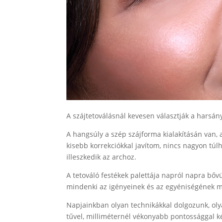
A szájtetoválásnál kevesen választják a harsány
A hangsúly a szép szájforma kialakításán van, 
kisebb korrekciókkal javítom, nincs nagyon túlh
illeszkedik az archoz.
A tetováló festékek palettája napról napra bőv
mindenki az igényeinek és az egyéniségének me
Napjainkban olyan technikákkal dolgozunk, olya
tűvel, milliméternél vékonyabb pontossággal ké