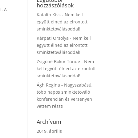
hozzászólások
n. A
Katalin Kiss
-
Nem kell
együtt élned az elrontott
sminktetoválásoddal!
Kárpati Orsolya
-
Nem kell
együtt élned az elrontott
sminktetoválásoddal!
Zsigóné Bokor Tünde
-
Nem
kell együtt élned az elrontott
sminktetoválásoddal!
Ágh Regina
-
Nagyszabású,
több napos sminktetováló
konferencián és versenyen
vettem részt!
Archívum
2019. április