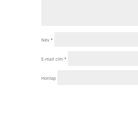
Név
*
E-mail cím
*
Honlap