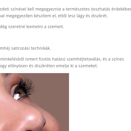
edeti színével kell megegyeznie a természetes összhatás érdekébe
val megegyezően készítem el, ettől lesz lágy és diszkrét.
dég szeretné kiemelni a szemeit.
mhéj satírozási technikák.
sminkelésből ismert füstös hatású szemhéjtetoválás, és a színes
 hogy előnyösen és diszkréten emelje ki a szemeket.