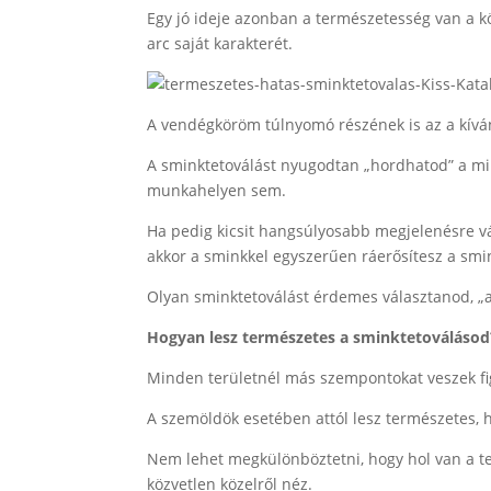
Egy jó ideje azonban a természetesség van a k
arc saját karakterét.
A vendégköröm túlnyomó részének is az a kívá
A sminktetoválást nyugodtan „hordhatod” a m
munkahelyen sem.
Ha pedig kicsit hangsúlyosabb megjelenésre vá
akkor a sminkkel egyszerűen ráerősítesz a smin
Olyan sminktetoválást érdemes választanod, „a
Hogyan lesz természetes a sminktetoválásod
Minden területnél más szempontokat veszek f
A szemöldök esetében attól lesz természetes, 
Nem lehet megkülönböztetni, hogy hol van a tet
közvetlen közelről néz.