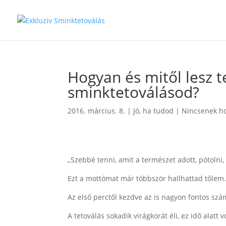
Hogyan és mitől lesz 
sminktetoválásod?
2016. március. 8.
|
Jó, ha tudod
|
Nincsenek h
„Szebbé tenni, amit a természet adott, pótolni
Ezt a mottómat már többször hallhattad tőlem
Az első perctől kezdve az is nagyon fontos s
A tetoválás sokadik virágkorát éli, ez idő alatt 