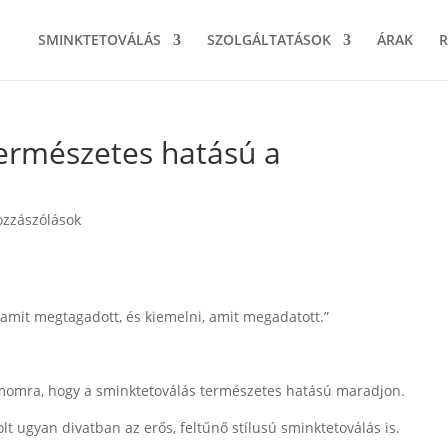
SMINKTETOVÁLÁS
SZOLGÁLTATÁSOK
ÁRAK
természetes hatású a
ozzászólások
, amit megtagadott, és kiemelni, amit megadatott.”
.
zámomra, hogy a sminktetoválás természetes hatású maradjon.
volt ugyan divatban az erős, feltűnő stílusú sminktetoválás is.