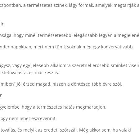
özpontban, a természetes színek, lágy formák, amelyek megtartják a
nsága, hogy minél természetesebb, elegánsabb legyen a megjelené
indennapokban, mert nem tűnik soknak még egy konzervatívabb
gysz, vagy egy jelesebb alkalomra szeretnél erősebb sminket viseln
ktetoválásra, és már kész is.
miben” jól érzed magad, hiszen a döntésed több évre szól.
?
igyelembe, hogy a természetes hatás megmaradjon.
hogy nem lehet észrevenni!
oválás, és melyik az eredeti szőrszál. Még akkor sem, ha valaki