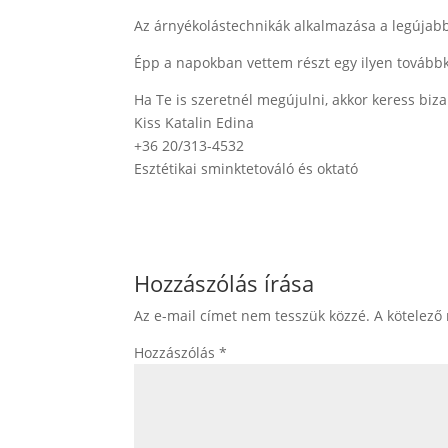
Az árnyékolástechnikák alkalmazása a legújabb
Épp a napokban vettem részt egy ilyen tovább
Ha Te is szeretnél megújulni, akkor keress biz
Kiss Katalin Edina
+36 20/313-4532
Esztétikai sminktetováló és oktató
Hozzászólás írása
Az e-mail címet nem tesszük közzé.
A kötelező
Hozzászólás
*