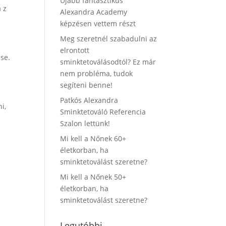
Újabb fantasztikus
 z
Alexandra Academy
képzésen vettem részt
Meg szeretnél szabadulni az
elrontott
se.
sminktetoválásodtól? Ez már
nem probléma, tudok
segíteni benne!
Patkós Alexandra
i,
Sminktetováló Referencia
Szalon lettünk!
Mi kell a Nőnek 60+
életkorban, ha
sminktetoválást szeretne?
Mi kell a Nőnek 50+
életkorban, ha
sminktetoválást szeretne?
Legutóbbi