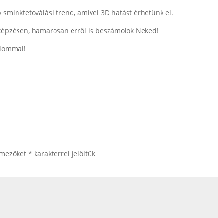
 sminktetoválási trend, amivel 3D hatást érhetünk el.
képzésen, hamarosan erről is beszámolok Neked!
alommal!
 mezőket
*
karakterrel jelöltük