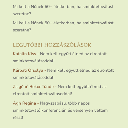
Mi kell a Nőnek 60+ életkorban, ha sminktetoválást
szeretne?
Mi kell a Nőnek 50+ életkorban, ha sminktetoválást
szeretne?
LEGUTÓBBI HOZZÁSZÓLÁSOK
Katalin Kiss
-
Nem kell együtt élned az elrontott
sminktetoválásoddal!
Kárpati Orsolya
-
Nem kell együtt élned az elrontott
sminktetoválásoddal!
Zsigóné Bokor Tünde
-
Nem kell együtt élned az
elrontott sminktetoválásoddal!
Ágh Regina
-
Nagyszabású, több napos
sminktetováló konferencián és versenyen vettem
részt!