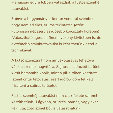
Manapság egyre többen választják a füstös szemhéj
tetoválást.
Előnye a hagyományos kontúr vonallal szemben,
hogy nem ad éles, szúrós tekintetet. (ezért
különösen népszerű az idősebb korosztály körében)
Választható egészen finom, vékony kivitelben is, de
extrémebb sminktetoválást is készíthetünk ezzel a
technikával.
A külső szemzug finom árnyékolásával lehetővé
válik a szemek nagyítása. Sajnos a satírozott terület
kicsit hamarabb kopik, mint a pilla tőben készített
szemkontúr tetoválás, ezért időről-időre fel kell
frissíteni a satíros területet.
Füstös szemhéj tetoválást nem csak fekete színnel
készíthetünk. Lágyabb, szürkés, barnás, vagy akár
kék, lila, zöld színekből is választhatunk.