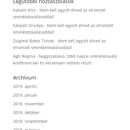
Legutóbbi hozzászólások
Katalin Kiss
-
Nem kell együtt élned az elrontott
sminktetoválásoddal!
Kárpati Orsolya
-
Nem kell együtt élned az elrontott
sminktetoválásoddal!
Zsigóné Bokor Tünde
-
Nem kell együtt élned az
elrontott sminktetoválásoddal!
Ágh Regina
-
Nagyszabású, több napos sminktetováló
konferencián és versenyen vettem részt!
Archívum
2019. április
2019. január
2018. november
2018. október
2018. szeptember
2018. március