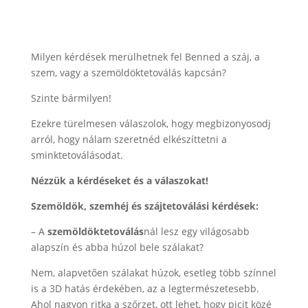
Milyen kérdések merülhetnek fel Benned a száj, a
szem, vagy a szemöldöktetoválás kapcsán?
Szinte bármilyen!
Ezekre türelmesen válaszolok, hogy megbizonyosodj
arról, hogy nálam szeretnéd elkészíttetni a
sminktetoválásodat.
Nézzük a kérdéseket és a válaszokat!
Szemöldök, szemhéj és szájtetoválási kérdések:
– A
szemöldöktetoválás
nál lesz egy világosabb
alapszín és abba húzol bele szálakat?
Nem, alapvetően szálakat húzok, esetleg több színnel
is a 3D hatás érdekében, az a legtermészetesebb.
Ahol nagyon ritka a szőrzet, ott lehet, hogy picit közé