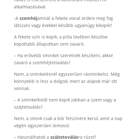
alkalmazásával.
-A
szemhéj
amnál a fekete vonal örökre meg fog
látszani vagy évekkel később ugyanúgy kikopik?
A fekete szín is kopik, a pilla tövében készítve
kopottabb állapotban sem zavaró.
– Ha erősebb sminket szeretnék készíteni, akkor
zavaró a szemhéjtetoválás?
Nem, a sminkelésnél egyszerűen rásminkelsz. Még
könnyebb is lesz a dolgod, mert az alapok már ott
vannak.
– A sminkeléstől nem kopik jobban a szem vagy a
szájtetoválás?
Nem, a smink csak a bőr felszínére kerül, amit a nap
végén egyszerűen lemosol.
– Használhatok a
szájtetoválás
ra rúzst?