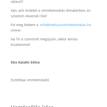
választ?
Van, ami érdekel a sminktetoválás témakörben, és
szívesen olvasnál róla?
Írd meg Nekem a
info@exkluzivsminktetovalas.hu
címre!
Ha Te is szeretnél megújulni, akkor keress
bizalommal!
Kiss Katalin Edina
Esztétikai sminktetováló