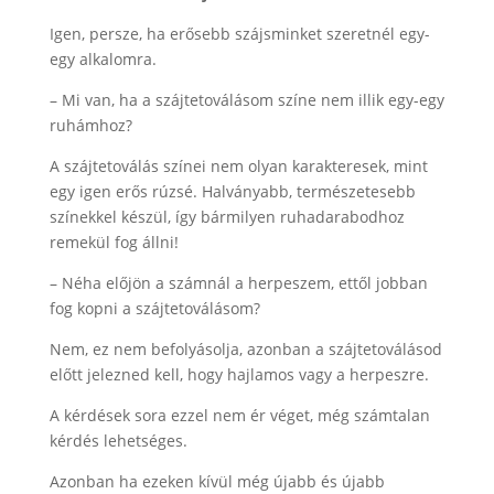
Igen, persze, ha erősebb szájsminket szeretnél egy-
egy alkalomra.
– Mi van, ha a szájtetoválásom színe nem illik egy-egy
ruhámhoz?
A szájtetoválás színei nem olyan karakteresek, mint
egy igen erős rúzsé. Halványabb, természetesebb
színekkel készül, így bármilyen ruhadarabodhoz
remekül fog állni!
– Néha előjön a számnál a herpeszem, ettől jobban
fog kopni a szájtetoválásom?
Nem, ez nem befolyásolja, azonban a szájtetoválásod
előtt jelezned kell, hogy hajlamos vagy a herpeszre.
A kérdések sora ezzel nem ér véget, még számtalan
kérdés lehetséges.
Azonban ha ezeken kívül még újabb és újabb