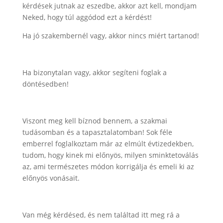
kérdések jutnak az eszedbe, akkor azt kell, mondjam
Neked, hogy túl aggódod ezt a kérdést!
Ha jó szakembernél vagy, akkor nincs miért tartanod!
Ha bizonytalan vagy, akkor segíteni foglak a
döntésedben!
Viszont meg kell bíznod bennem, a szakmai
tudásomban és a tapasztalatomban! Sok féle
emberrel foglalkoztam már az elmúlt évtizedekben,
tudom, hogy kinek mi előnyös, milyen sminktetoválás
az, ami természetes módon korrigálja és emeli ki az
előnyös vonásait.
Van még kérdésed, és nem találtad itt meg rá a