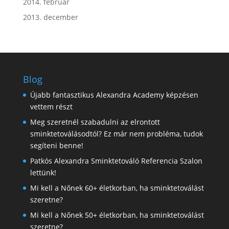
2014. február
2013. december
Blog
Újabb fantasztikus Alexandra Academy képzésen
vettem részt
Meg szeretnél szabadulni az elrontott
sminktetoválásodtól? Ez már nem probléma, tudok
segíteni benne!
Patkós Alexandra Sminktetováló Referencia Szalon
lettünk!
Mi kell a Nőnek 60+ életkorban, ha sminktetoválást
szeretne?
Mi kell a Nőnek 50+ életkorban, ha sminktetoválást
szeretne?