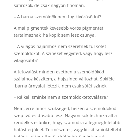
satírozok, de csak nagyon finoman.
– A barna szemöldök nem fog kivörösödni?
A mai pigmentek kevesebb vörös pigmentet
tartalmaznak, ha kopik sem lesz csúnya.
– A világos hajamhoz nem szeretnék túl sötét
szemöldököt. A színeket vegyíted, vagy hogy lesz
világosabb?
A tetoválást minden esetben a szemöldököd
szálaihoz készítem, a hajszíned változhat. Sokféle
barna árnyalat létezik, nem csak sötét színek!
– Rá kell sminkelnem a szemöldöktetoválásra?
Nem, erre nincs szükséged, hiszen a szemöldököd
szép ívű és dúsabb lesz. Nagyon sok technika áll a
rendelkezésünkre, hogy számodra a legmegfelelőbb
hatást érjük el. Természetes, vagy kicsit sminkteltebb
hatás is elkészíthető a különböző módszerek