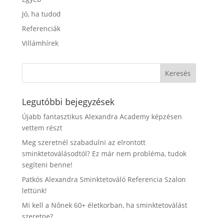
Jó, ha tudod
Referenciák
Villámhírek
Legutóbbi bejegyzések
Újabb fantasztikus Alexandra Academy képzésen
vettem részt
Meg szeretnél szabadulni az elrontott
sminktetoválásodtól? Ez már nem probléma, tudok
segíteni benne!
Patkós Alexandra Sminktetováló Referencia Szalon
lettünk!
Mi kell a Nőnek 60+ életkorban, ha sminktetoválást
szeretne?