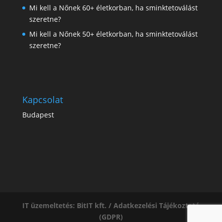
Mi kell a Nőnek 60+ életkorban, ha sminktetoválást
szeretne?
Mi kell a Nőnek 50+ életkorban, ha sminktetoválást
szeretne?
Kapcsolat
Budapest
IT üzemeltetés: BitIT kft. /
Adatkezelési Tájékoztató
(GDPR)