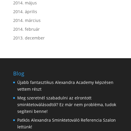
2014. május
2014. április
2014. március
2014. február
2013. december
Blog
Újabb fantasztikus Alexandra Academy képzésen
vettem részt
Meg szeretnél szabadulni az elrontott
sminktetoválásodtól? Ez már nem probléma, tudok
segíteni benne!
Patkós Alexandra Sminktetováló Referencia Szalon
lettünk!