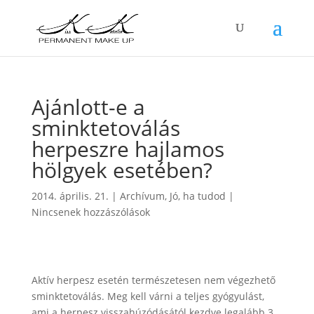
Ajánlott-e a
sminktetoválás
herpeszre hajlamos
hölgyek esetében?
2014. április. 21.
|
Archívum
,
Jó, ha tudod
|
Nincsenek hozzászólások
Aktív herpesz esetén természetesen nem végezhető
sminktetoválás. Meg kell várni a teljes gyógyulást,
ami a herpesz visszahúzódásától kezdve legalább 3