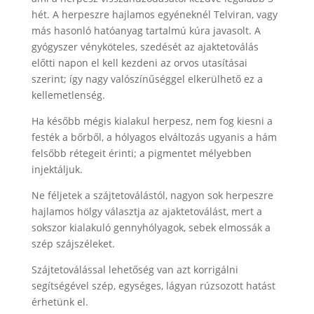
hét. A herpeszre hajlamos egyéneknél Telviran, vagy
más hasonló hatóanyag tartalmú kúra javasolt. A
gyógyszer vényköteles, szedését az ajaktetoválás
előtti napon el kell kezdeni az orvos utasításai
szerint; így nagy valószínűséggel elkerülhető ez a
kellemetlenség.
Ha később mégis kialakul herpesz, nem fog kiesni a
festék a bőrből, a hólyagos elváltozás ugyanis a hám
felsőbb rétegeit érinti; a pigmentet mélyebben
injektáljuk.
Ne féljetek a szájtetoválástól, nagyon sok herpeszre
hajlamos hölgy választja az ajaktetoválást, mert a
sokszor kialakuló gennyhólyagok, sebek elmossák a
szép szájszéleket.
Szájtetoválással lehetőség van azt korrigálni
segítségével szép, egységes, lágyan rúzsozott hatást
érhetünk el.