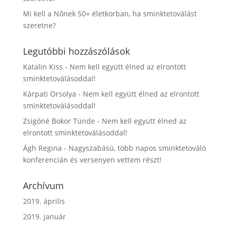
Mi kell a Nőnek 50+ életkorban, ha sminktetoválást
szeretne?
Legutóbbi hozzászólások
Katalin Kiss
-
Nem kell együtt élned az elrontott
sminktetoválásoddal!
Kárpati Orsolya
-
Nem kell együtt élned az elrontott
sminktetoválásoddal!
Zsigóné Bokor Tünde
-
Nem kell együtt élned az
elrontott sminktetoválásoddal!
Ágh Regina
-
Nagyszabású, több napos sminktetováló
konferencián és versenyen vettem részt!
Archívum
2019. április
2019. január