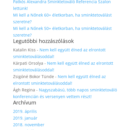
Patkós Alexandra Sminktetováló Referencia Szalon
lettünk!
Mi kell a Nőnek 60+ életkorban, ha sminktetoválást
szeretne?
Mi kell a Nőnek 50+ életkorban, ha sminktetoválást
szeretne?
Legutóbbi hozzászólások
Katalin Kiss
-
Nem kell együtt élned az elrontott
sminktetoválásoddal!
Kárpati Orsolya
-
Nem kell együtt élned az elrontott
sminktetoválásoddal!
Zsigóné Bokor Tünde
-
Nem kell együtt élned az
elrontott sminktetoválásoddal!
Ágh Regina
-
Nagyszabású, több napos sminktetováló
konferencián és versenyen vettem részt!
Archívum
2019. április
2019. január
2018. november