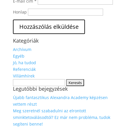
E-mail cím
*
Honlap
Kategóriák
Archívum
Egyéb
Jó, ha tudod
Referenciák
Villámhírek
Keresés:
Legutóbbi bejegyzések
Újabb fantasztikus Alexandra Academy képzésen
vettem részt
Meg szeretnél szabadulni az elrontott
sminktetoválásodtól? Ez már nem probléma, tudok
segíteni benne!