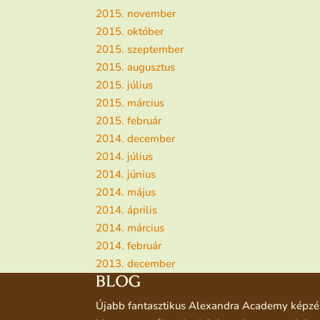
2015. november
2015. október
2015. szeptember
2015. augusztus
2015. július
2015. március
2015. február
2014. december
2014. július
2014. június
2014. május
2014. április
2014. március
2014. február
2013. december
BLOG
Újabb fantasztikus Alexandra Academy képzé