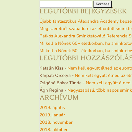
Keresés:
LEGUTÓBBI BEJEGYZÉSEK
Újabb fantasztikus Alexandra Academy képzé
Meg szeretnél szabadulni az elrontott sminkt
Patkós Alexandra Sminktetováló Referencia Sz
Mi kell a Nőnek 60+ életkorban, ha sminkteto
Mi kell a Nőnek 50+ életkorban, ha sminkteto
LEGUTÓBBI HOZZÁSZÓLÁ
Katalin Kiss
-
Nem kell együtt élned az elront
Kárpati Orsolya
-
Nem kell együtt élned az el
Zsigóné Bokor Tünde
-
Nem kell együtt élned 
Ágh Regina
-
Nagyszabású, több napos sminkt
ARCHÍVUM
2019. április
2019. január
2018. november
2018. október