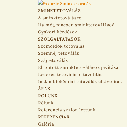
SMINKTETOVÁLÁS
A sminktetoválásról
Ha még nincsen sminktetoválásod
Gyakori kérdések
SZOLGÁLTATÁSOK
Szemöldök tetoválás
Szemhéj tetoválás
Szájtetoválás
Elrontott sminktetoválások javítása
Lézeres tetoválás eltávolítás
Inskin biokémiai tetoválás eltávolítás
ÁRAK
RÓLUNK
Rólunk
Referencia szalon lettünk
REFERENCIÁK
Galéria