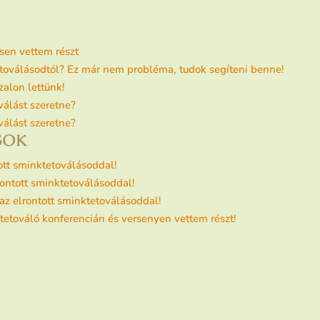
sen vettem részt
etoválásodtól? Ez már nem probléma, tudok segíteni benne!
alon lettünk!
válást szeretne?
válást szeretne?
SOK
ott sminktetoválásoddal!
rontott sminktetoválásoddal!
az elrontott sminktetoválásoddal!
etováló konferencián és versenyen vettem részt!