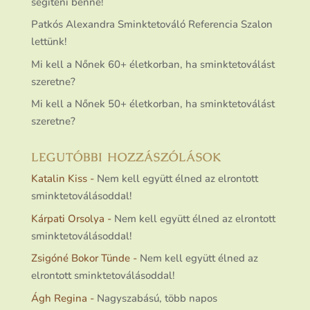
segíteni benne!
Patkós Alexandra Sminktetováló Referencia Szalon
lettünk!
Mi kell a Nőnek 60+ életkorban, ha sminktetoválást
szeretne?
Mi kell a Nőnek 50+ életkorban, ha sminktetoválást
szeretne?
LEGUTÓBBI HOZZÁSZÓLÁSOK
Katalin Kiss
-
Nem kell együtt élned az elrontott
sminktetoválásoddal!
Kárpati Orsolya
-
Nem kell együtt élned az elrontott
sminktetoválásoddal!
Zsigóné Bokor Tünde
-
Nem kell együtt élned az
elrontott sminktetoválásoddal!
Ágh Regina
-
Nagyszabású, több napos