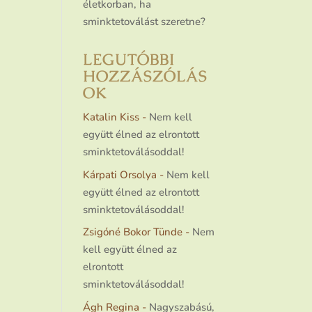
életkorban, ha
sminktetoválást szeretne?
LEGUTÓBBI
HOZZÁSZÓLÁS
OK
Katalin Kiss
-
Nem kell
együtt élned az elrontott
sminktetoválásoddal!
Kárpati Orsolya
-
Nem kell
együtt élned az elrontott
sminktetoválásoddal!
Zsigóné Bokor Tünde
-
Nem
kell együtt élned az
elrontott
sminktetoválásoddal!
Ágh Regina
-
Nagyszabású,