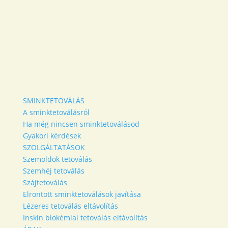
SMINKTETOVÁLÁS
A sminktetoválásról
Ha még nincsen sminktetoválásod
Gyakori kérdések
SZOLGÁLTATÁSOK
Szemöldök tetoválás
Szemhéj tetoválás
Szájtetoválás
Elrontott sminktetoválások javítása
Lézeres tetoválás eltávolítás
Inskin biokémiai tetoválás eltávolítás