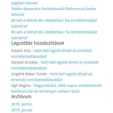
segíteni benne!
Patkós Alexandra Sminktetováló Referencia Szalon
lettünk!
Mi kell a Nőnek 60+ életkorban, ha sminktetoválást
szeretne?
Mi kell a Nőnek 50+ életkorban, ha sminktetoválást
szeretne?
Legutóbbi hozzászólások
Katalin Kiss
-
Nem kell együtt élned az elrontott
sminktetoválásoddal!
Kárpati Orsolya
-
Nem kell együtt élned az elrontott
sminktetoválásoddal!
Zsigóné Bokor Tünde
-
Nem kell együtt élned az
elrontott sminktetoválásoddal!
Ágh Regina
-
Nagyszabású, több napos sminktetováló
konferencián és versenyen vettem részt!
Archívum
2019. április
2019. január