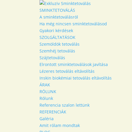
SMINKTETOVÁLÁS
A sminktetoválásról
Ha még nincsen sminktetoválásod
Gyakori kérdések
SZOLGÁLTATÁSOK
Szemöldök tetoválás
Szemhéj tetoválás
Szájtetoválás
Elrontott sminktetoválások javítása
Lézeres tetoválás eltávolítás
Inskin biokémiai tetoválás eltávolítás
ÁRAK
RÓLUNK
Rólunk
Referencia szalon lettünk
REFERENCIÁK
Galéria
Amit rólam mondtak