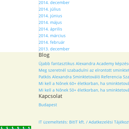
2014. december
2014. július
2014. június
2014. május
2014. április
2014. március
2014. február
2013. december
Blog
Újabb fantasztikus Alexandra Academy képzés
Meg szeretnél szabadulni az elrontott sminkt
Patkós Alexandra Sminktetováló Referencia Sza
Mi kell a Nőnek 60+ életkorban, ha sminktetová
Mi kell a Nőnek 50+ életkorban, ha sminktetová
Kapcsolat
Budapest
IT üzemeltetés: BitIT kft. /
Adatkezelési Tájékoz
Call Now Button