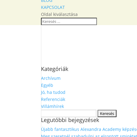
BLOG
KAPCSOLAT
Oldal kiválasztása
Kategóriák
Archívum
Egyéb
Jó, ha tudod
Referenciák
Villámhírek
Keresés:
Legutóbbi bejegyzések
Újabb fantasztikus Alexandra Academy képzés
Meg szeretnél szabadulni az elrontott sminkt