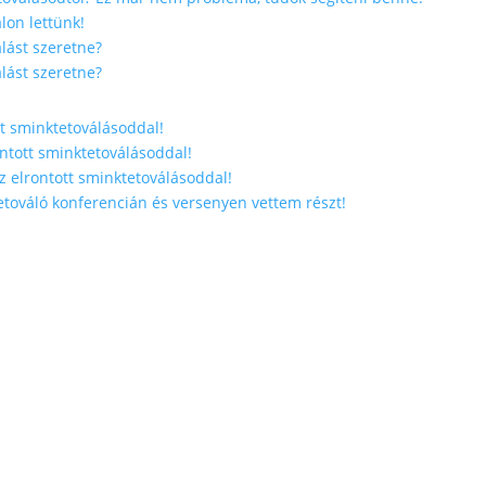
lon lettünk!
lást szeretne?
lást szeretne?
tt sminktetoválásoddal!
ontott sminktetoválásoddal!
z elrontott sminktetoválásoddal!
továló konferencián és versenyen vettem részt!