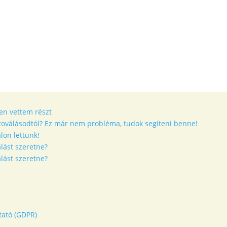
en vettem részt
etoválásodtól? Ez már nem probléma, tudok segíteni benne!
lon lettünk!
lást szeretne?
lást szeretne?
tató (GDPR)