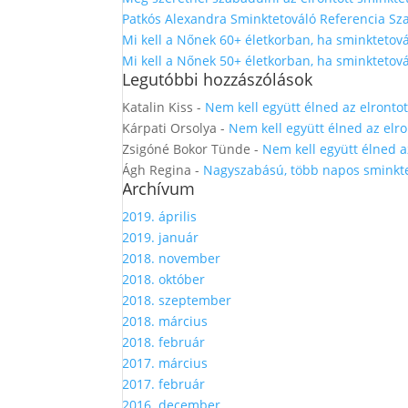
Patkós Alexandra Sminktetováló Referencia Sza
Mi kell a Nőnek 60+ életkorban, ha sminktetová
Mi kell a Nőnek 50+ életkorban, ha sminktetová
Legutóbbi hozzászólások
Katalin Kiss
-
Nem kell együtt élned az elronto
Kárpati Orsolya
-
Nem kell együtt élned az elr
Zsigóné Bokor Tünde
-
Nem kell együtt élned a
Ágh Regina
-
Nagyszabású, több napos sminkte
Archívum
2019. április
2019. január
2018. november
2018. október
2018. szeptember
2018. március
2018. február
2017. március
2017. február
2016. december