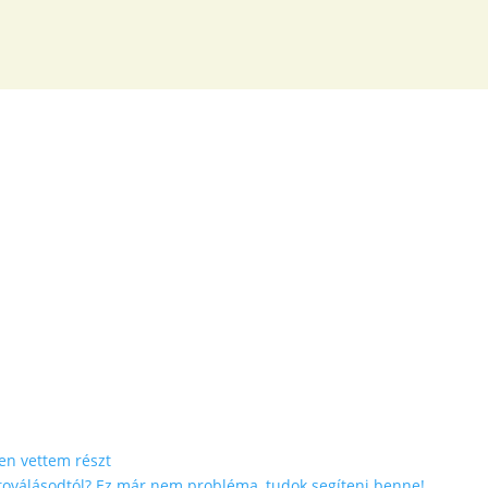
en vettem részt
etoválásodtól? Ez már nem probléma, tudok segíteni benne!