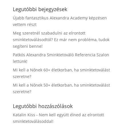
Legutóbbi bejegyzések
Újabb fantasztikus Alexandra Academy képzésen
vettem részt
Meg szeretnél szabadulni az elrontott
sminktetoválásodtól? Ez már nem probléma, tudok
segíteni benne!
Patkós Alexandra Sminktetováló Referencia Szalon
lettünk!
Mi kell a Nőnek 60+ életkorban, ha sminktetoválást
szeretne?
Mi kell a Nőnek 50+ életkorban, ha sminktetoválást
szeretne?
Legutóbbi hozzászólások
Katalin Kiss
-
Nem kell együtt élned az elrontott
sminktetoválásoddal!