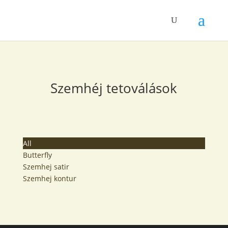
Szemhéj tetoválások
All
Butterfly
Szemhej satir
Szemhej kontur