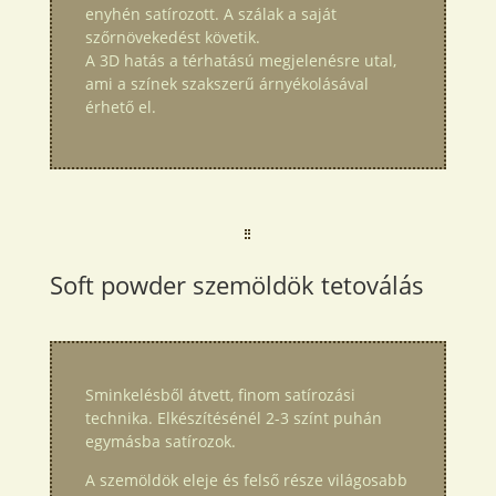
enyhén satírozott. A szálak a saját
szőrnövekedést követik.
A 3D hatás a térhatású megjelenésre utal,
ami a színek szakszerű árnyékolásával
érhető el.
Soft powder szemöldök tetoválás
Sminkelésből átvett, finom satírozási
technika. Elkészítésénél 2-3 színt puhán
egymásba satírozok.
A szemöldök eleje és felső része világosabb