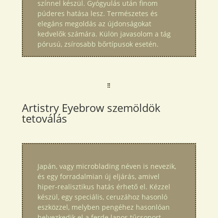
színnel készül. Gyógyulás után finom
púderes hatása lesz. Természetes és
elegáns megoldás az újdonságokat
kedvelők számára. Külön javasolom a tág
pórusú, zsírosabb bőrtípusok esetén.
Artistry Eyebrow szemöldök
tetoválás
Japán, vagy microblading néven is nevezik,
és egy forradalmian új eljárás, amivel
hiper-realisztikus hatás érhető el. Kézzel
készül, egy speciális, ceruzához hasonló
eszközzel, melyben pengéhez hasonlóan
helyezkedik el a ferde lapos tűcsoport.