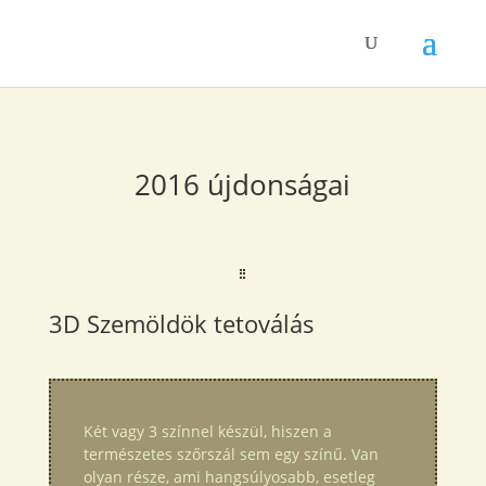
2016 újdonságai
3D Szemöldök tetoválás
Két vagy 3 színnel készül, hiszen a
természetes szőrszál sem egy színű. Van
olyan része, ami hangsúlyosabb, esetleg