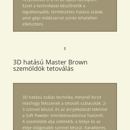
Ezzel a technikával készíthetők a
legvékonyabb, természetes hatású szálak,
amit gépi módszerrel szinte lehetetlen
elkészíteni.
3D hatású Master Brown
szemöldök tetoválás
3D hatású szálas technika, melynél kicsit
máshogy fekszenek a tetovált szálacskák. 2-
3 színnel készül, és az árnyékolását tekintve
a Soft Powder sminktetováláshoz hasonlít.
A szemöldök alja sötétebb, a teteje és az
eleje világosabb színnel készül. Karakteres,