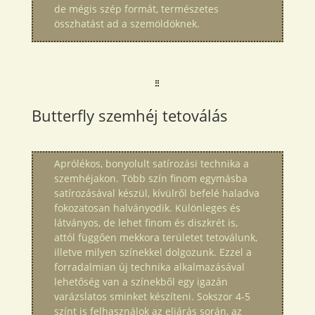
de mégis szép formát, természetes
összhatást ad a szemöldöknek.
Butterfly szemhéj tetoválás
Aprólékos, bonyolult satírozási technika a
szemhéjakon. Több szín finom egymásba
satírozásával készül, kívülről befelé haladva
fokozatosan halványodik. Különleges és
látványos, de lehet finom és diszkrét is,
attól függően mekkora területet tetoválunk,
illetve milyen színekkel dolgozunk. Ezzel a
forradalmian új technika alkalmazásával
lehetőség van a színekből egy igazán
varázslatos sminket készíteni. Sokszor 4-5
színt is felhasználok az eljárás során, az