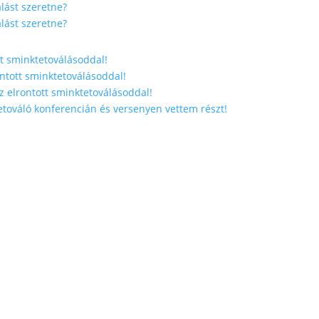
lást szeretne?
lást szeretne?
tt sminktetoválásoddal!
ontott sminktetoválásoddal!
z elrontott sminktetoválásoddal!
továló konferencián és versenyen vettem részt!