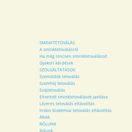
SMINKTETOVÁLÁS
A sminktetoválásról
Ha még nincsen sminktetoválásod
Gyakori kérdések
SZOLGÁLTATÁSOK
Szemöldök tetoválás
Szemhéj tetoválás
Szájtetoválás
Elrontott sminktetoválások javítása
Lézeres tetoválás eltávolítás
Inskin biokémiai tetoválás eltávolítás
ÁRAK
RÓLUNK
Rólunk