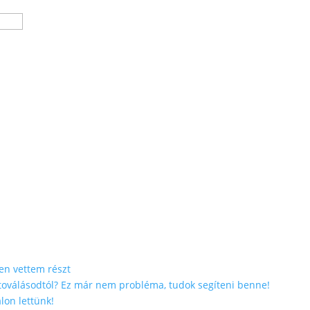
en vettem részt
etoválásodtól? Ez már nem probléma, tudok segíteni benne!
lon lettünk!