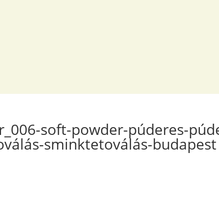
_006-soft-powder-púderes-púd
oválás-sminktetoválás-budapest