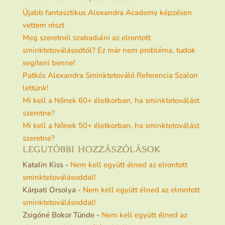
Újabb fantasztikus Alexandra Academy képzésen
vettem részt
Meg szeretnél szabadulni az elrontott
sminktetoválásodtól? Ez már nem probléma, tudok
segíteni benne!
Patkós Alexandra Sminktetováló Referencia Szalon
lettünk!
Mi kell a Nőnek 60+ életkorban, ha sminktetoválást
szeretne?
Mi kell a Nőnek 50+ életkorban, ha sminktetoválást
szeretne?
LEGUTÓBBI HOZZÁSZÓLÁSOK
Katalin Kiss
-
Nem kell együtt élned az elrontott
sminktetoválásoddal!
Kárpati Orsolya
-
Nem kell együtt élned az elrontott
sminktetoválásoddal!
Zsigóné Bokor Tünde
-
Nem kell együtt élned az