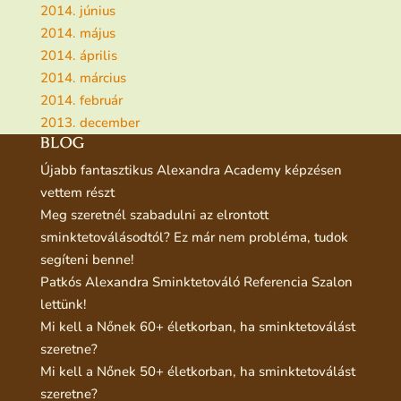
2014. június
2014. május
2014. április
2014. március
2014. február
2013. december
BLOG
Újabb fantasztikus Alexandra Academy képzésen
vettem részt
Meg szeretnél szabadulni az elrontott
sminktetoválásodtól? Ez már nem probléma, tudok
segíteni benne!
Patkós Alexandra Sminktetováló Referencia Szalon
lettünk!
Mi kell a Nőnek 60+ életkorban, ha sminktetoválást
szeretne?
Mi kell a Nőnek 50+ életkorban, ha sminktetoválást
szeretne?