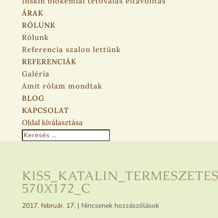
Inskin biokémiai tetoválás eltávolítás
ÁRAK
RÓLUNK
Rólunk
Referencia szalon lettünk
REFERENCIÁK
Galéria
Amit rólam mondtak
BLOG
KAPCSOLAT
Oldal kiválasztása
KISS_KATALIN_TERMESZETE
570X172_C
2017. február. 17.
|
Nincsenek hozzászólások