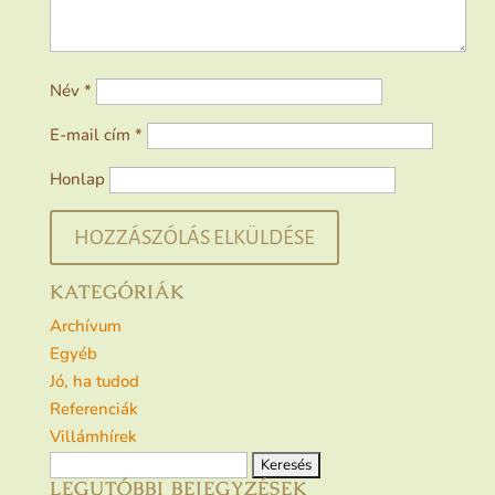
Név
*
E-mail cím
*
Honlap
KATEGÓRIÁK
Archívum
Egyéb
Jó, ha tudod
Referenciák
Villámhírek
Keresés:
LEGUTÓBBI BEJEGYZÉSEK